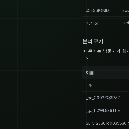
JSESSIONID
api
js_세션
.ap
분석 쿠키
이 쿠키는 방문자가 웹
다.
이름
_가
_ga_G902ZQ3PZZ
_ga_R3WL536TPE
SL_C_23361dd035530_