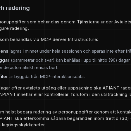
ch radering
onuppgifter som behandlas genom Tjänsterna under Avtalets g
gare radering.
 som behandlas via MCP Server Infrastructure:
kens
lagras i minnet under hela sessionen och sparas inte efter fr
ggar
(parametrar och svar) kan behållas i upp till nittio (90) dagar
er de automatiskt rensas bort.
iler
är byggda från MCP-interaktionsdata.
dagar efter avtalets utgång eller uppsägning ska APIANT radera
IANT innehar eller kontrollerar, förutom i den utsträckning la
m helst begära radering av personuppgifter genom att konta
PIANT ska efterkomma sådana begäranden inom trettio (30) 
a lagringsskyldigheter.