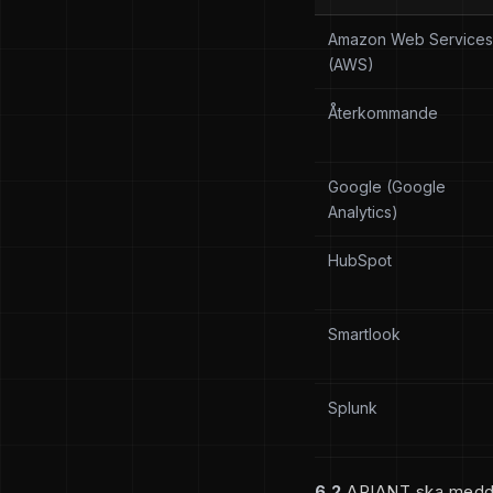
Amazon Web Services
(AWS)
Återkommande
Google (Google
Analytics)
HubSpot
Smartlook
Splunk
6.2
APIANT ska meddel