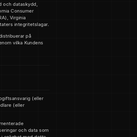
dd och dataskydd,
fornia Consumer
A), Virginia
ters integritetslagar.
stribuerar på
enom vilka Kundens
iftsansvarig (eller
lare (eller
umenterade
iseringar och data som
i enlighet med detta