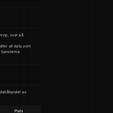
nrop, svar på
ller all data som
tjänsterna.
ndahållandet av
Plats