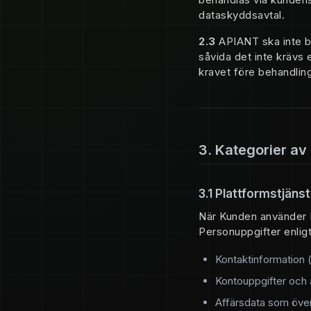
dataskyddsavtal.
2.3
APIANT ska inte be
såvida det inte krävs 
kravet före behandling
3. Kategorier av
3.1 Plattformstjäns
När Kunden använder 
Personuppgifter enlig
Kontaktinformation
Kontouppgifter och 
Affärsdata som över