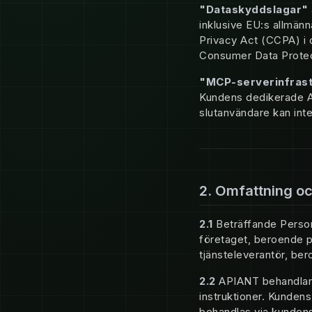
"Dataskyddslagar"
inklusive EU:s allmän
Privacy Act (CCPA) i d
Consumer Data Protect
"MCP-serverinfrast
Kundens dedikerade A
slutanvändare kan int
2. Omfattning oc
2.1
Beträffande Person
företaget, beroende p
tjänsteleverantör, ber
2.2
APIANT behandlar 
instruktioner. Kundens
behandlas via kundens