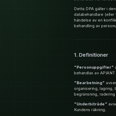
Detta DPA gäller i de
databehandlare (eller 
händelse av en konfli
behandling av personu
1. Definitioner
"Personuppgifter"
a
behandlas av APIANT 
"Bearbetning"
avser 
organisering, lagring
begränsning, radering 
"Underbiträde"
avse
Kundens räkning.