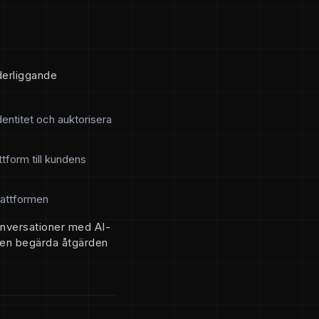
derliggande
entitet och auktorisera
tform till kundens
lattformen
onversationer med AI-
 den begärda åtgärden