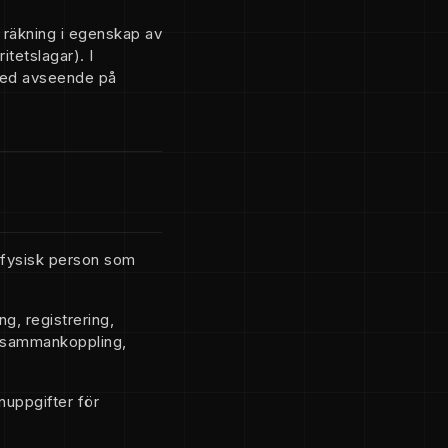
 räkning i egenskap av
itetslagar). I
 med avseende på
r fysisk person som
g, registrering,
e, sammankoppling,
nuppgifter för