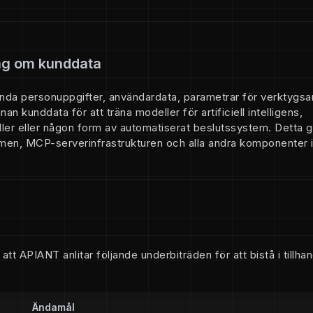
ing om kunddata
da personuppgifter, användardata, parametrar för verktygsa
an kunddata för att träna modeller för artificiell intelligens,
ler eller någon form av automatiserat beslutssystem. Detta gä
rmen, MCP-serverinfrastrukturen och alla andra komponenter i 
t APIANT anlitar följande underbiträden för att bistå i tillha
Ändamål