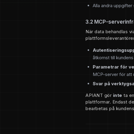
Alla andra uppgifter
3.2 MCP-serverinfr
När data behandlas v
plattformsleverantöre
Autentiseringsupp
åtkomst till kunden
Parametrar för v
MCP-server för att 
Svar på verktygs
APIANT gör
inte
ta em
plattformar. Endast d
bearbetas på kundens