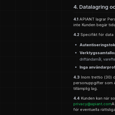
4. Datalagring o
4.1
APIANT lagrar Pers
inte Kunden begär tidi
4.2
Specifikt för data
Autentiseringsto
Verktygssamtallo
driftändamål, vareft
Inga användarprof
4.3
Inom trettio (30) 
personuppgifter som AP
tillämplig lag.
4.4
Kunden kan när so
privacy@apiant.com
A
för eventuella rättslig