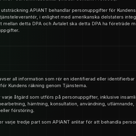
n utsträckning APIANT behandlar personuppgifter för Kundens
tjänsteleverantör, i enlighet med amerikanska delstaters integr
kt mellan detta DPA och Avtalet ska detta DPA ha företräde
ppgifter.
vser all information som rör en identifierad eller identifierba
för Kundens räkning genom Tjänsterna.
varje åtgärd som utförs på personuppgifter, inklusive insamlin
, bearbetning, hämtning, konsultation, användning, utlämnand
eller förstöring.
r varje tredje part som APIANT anlitar för att behandla perso