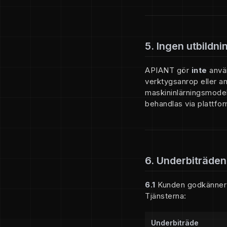
5. Ingen utbildn
APIANT gör
inte
använ
verktygsanrop eller ann
maskininlärningsmodel
behandlas via plattfo
6. Underbiträden
6.1
Kunden godkänner at
Tjänsterna:
Underbiträde