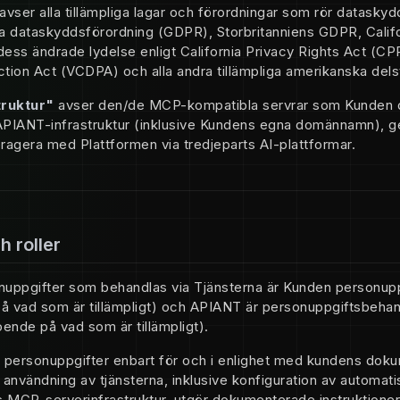
avser alla tillämpliga lagar och förordningar som rör datasky
na dataskyddsförordning (GDPR), Storbritanniens GDPR, Cali
ess ändrade lydelse enligt California Privacy Rights Act (CPR
ion Act (VCDPA) och alla andra tillämpliga amerikanska delsta
ruktur"
avser den/de MCP-kompatibla servrar som Kunden di
PIANT-infrastruktur (inklusive Kundens egna domännamn), g
eragera med Plattformen via tredjeparts AI-plattformar.
h roller
uppgifter som behandlas via Tjänsterna är Kunden personuppg
å vad som är tillämpligt) och APIANT är personuppgiftsbehand
oende på vad som är tillämpligt).
personuppgifter enbart för och i enlighet med kundens dok
 användning av tjänsterna, inklusive konfiguration av automat
 MCP-serverinfrastruktur, utgör dokumenterade instruktioner 