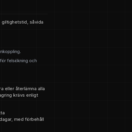
iltighetstid, såvida
ånkoppling.
 för felsökning och
 eller återlämna alla
gring krävs enligt
kta
dagar, med förbehåll