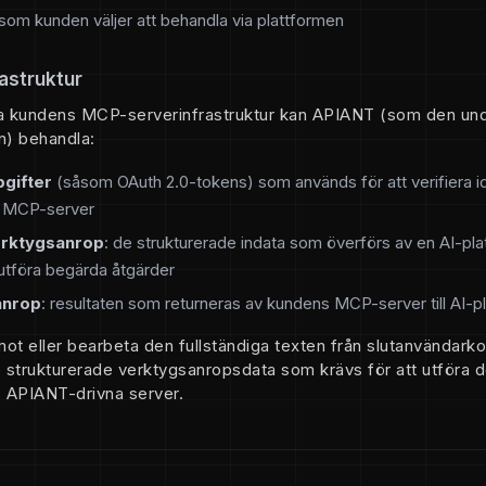
 som kunden väljer att behandla via plattformen
astruktur
ia kundens MCP-serverinfrastruktur kan APIANT (som den un
n) behandla:
gifter
(såsom OAuth 2.0-tokens) som används för att verifiera id
s MCP-server
erktygsanrop
: de strukturerade indata som överförs av en AI-plat
utföra begärda åtgärder
anrop
: resultaten som returneras av kundens MCP-server till AI-p
ot eller bearbeta den fullständiga texten från slutanvändark
e strukturerade verktygsanropsdata som krävs för att utföra
 APIANT-drivna server.