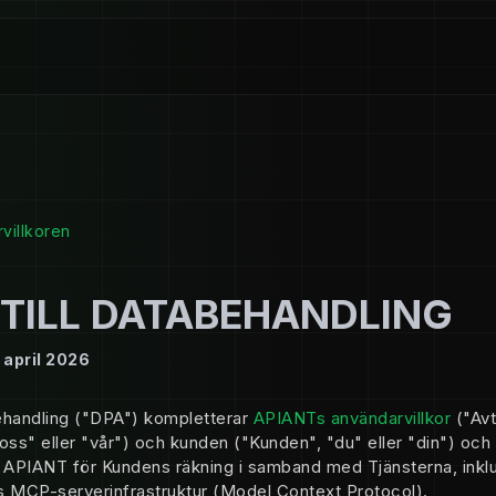
rvillkoren
 TILL DATABEHANDLING
april 2026
abehandling ("DPA") kompletterar
APIANTs användarvillkor
("Avt
"oss" eller "vår") och kunden ("Kunden", "du" eller "din") och
 APIANT för Kundens räkning i samband med Tjänsterna, inkl
s MCP-serverinfrastruktur (Model Context Protocol).