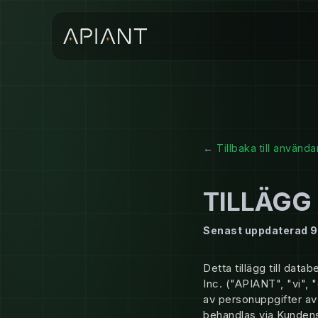
←
Tillbaka till använda
TILLÄGG
Senast uppdaterad 9 
Detta tillägg till dat
Inc. ("APIANT", "vi", 
av personuppgifter av
behandlas via Kunden