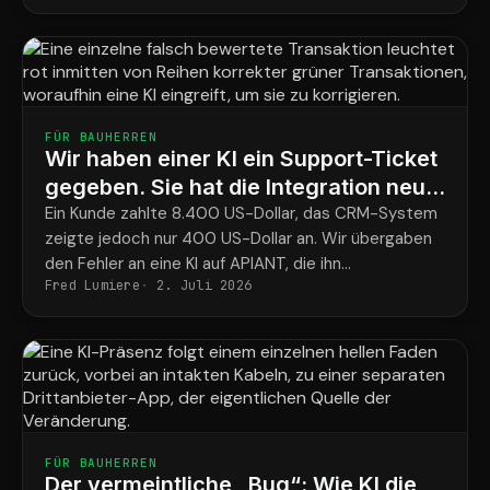
umgesetzt. Dann hat es ein KI-Operator auf unserer
KI-gestützten Plattform innerhalb weniger Tage
realisiert.
FÜR BAUHERREN
Wir haben einer KI ein Support-Ticket
gegeben. Sie hat die Integration neu
erstellt und den Regelkreis
Ein Kunde zahlte 8.400 US-Dollar, das CRM-System
zeigte jedoch nur 400 US-Dollar an. Wir übergaben
geschlossen.
den Fehler an eine KI auf APIANT, die ihn
Fred Lumiere
2. Juli 2026
diagnostizierte, die Anwendung neu kompilierte und
die Korrektur von Anfang bis Ende testete.
FÜR BAUHERREN
Der vermeintliche „Bug“: Wie KI die