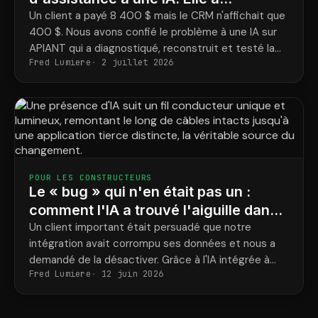
reconstruit l'intégration et bouclé la
Un client a payé 8 400 $ mais le CRM n'affichait que
400 $. Nous avons confié le problème à une IA sur
boucle.
APIANT qui a diagnostiqué, reconstruit et testé la
Fred Lumiere
2 juillet 2026
correction de bout en bout.
POUR LES CONSTRUCTEURS
Le « bug » qui n'en était pas un :
comment l'IA a trouvé l'aiguille dans
la botte de foin et a facilité notre
Un client important était persuadé que notre
intégration avait corrompu ses données et nous a
intégration en quelques minutes
demandé de la désactiver. Grâce à l'IA intégrée à
Fred Lumiere
12 juin 2026
tous les niveaux de la plateforme, nous avons
retracé l'historique complet d'un enregistrement et
prouvé, preuves à l'appui, en quelques minutes, que