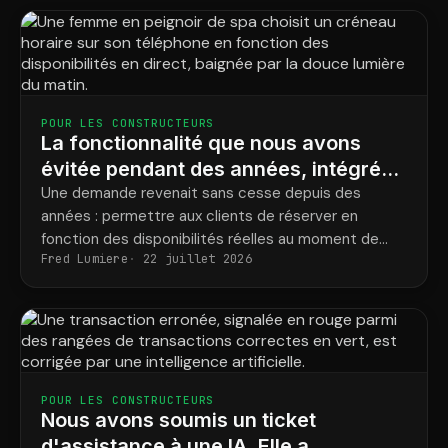
POUR LES CONSTRUCTEURS
La fonctionnalité que nous avons
évitée pendant des années, intégrée
en quelques jours.
Une demande revenait sans cesse depuis des
années : permettre aux clients de réserver en
fonction des disponibilités réelles au moment de
Fred Lumiere
22 juillet 2026
l’achat. Nous ne l’avions jamais implémentée. Puis, un
opérateur IA de notre plateforme axée sur l’IA l’a fait
en quelques jours.
POUR LES CONSTRUCTEURS
Nous avons soumis un ticket
d'assistance à une IA. Elle a