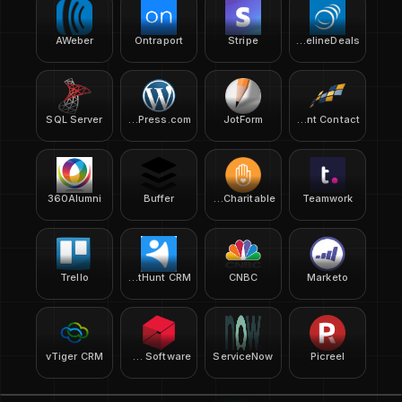
AWeber
Ontraport
Stripe
PipelineDeals
SQL Server
WordPress.com
JotForm
Constant Contact
360Alumni
Buffer
Wordpress Charitable
Teamwork
Trello
NetHunt CRM
CNBC
Marketo
vTiger CRM
Unleashed Software
ServiceNow
Picreel