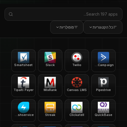
כל הקטגוריות
פּוֹפּוּלָרִיוּת
Smartsheet
Slack
Twilio
ActiveCampaign
Tipalti Payer
MixRank
Canvas LMS
Pipedrive
Freshservice
Streak
Clickatell
QuickBase