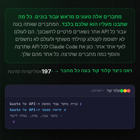
מחברים אלה טעונים מראש עבור בונים. כל מה
שתבנו מעליו הוא שלכם בלבד.
המחברים שאתה בונה
עבור כל API אחר נשארים פרטיים לחשבונך. הם לעולם
לא יתווספו לקטלוג קהילתי משותף ולעולם לא נחשפים
לאף אחד אחר. כוון את Claude Code לכל API שתרצה
והוסף כמה מחברים שתרצה. כל אחד מהם שלך.
ראה כיצד קלוד קוד בונה כל מחבר →
197
אפליקציות זמינות
קלוד קוד
~/אפיאנט
❯
בניית מחבר עבור ממשק ה-API של Gusto
⟡ קריאת מסמכי ה-API של Gusto
✓
מחבר נבנה, נבדק, נשלח לייצור
❯