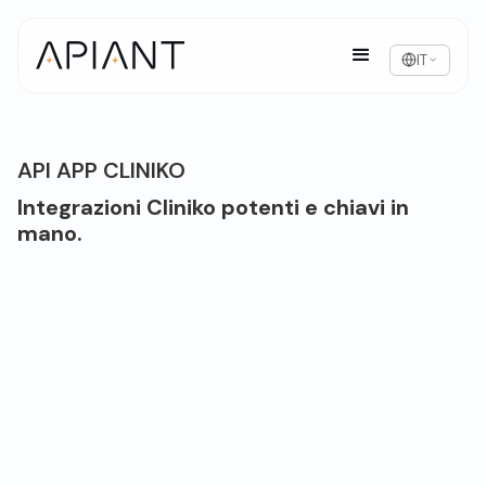
IT
API APP CLINIKO
Integrazioni Cliniko potenti e chiavi in
mano.
Panoramica di Cliniko
Cliniko è un'applicazione completa per la
gestione degli studi utilizzata da migliaia di
professionisti sanitari in oltre 95 paesi nel