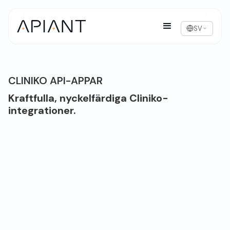
SV
CLINIKO API-APPAR
Kraftfulla, nyckelfärdiga Cliniko-
integrationer.
Översikt över Cliniko
Cliniko är ett komplett vårdprogram som
används av tusentals vårdgivare i mer än 95
länder över hela världen. Hantera scheman,