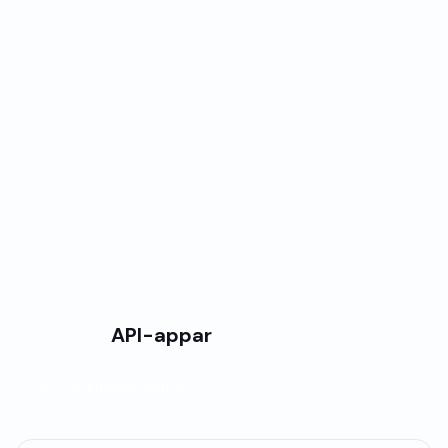
Branschspecifik logik:
Inbyggd hantering av vårdspecifika scenarier som
patientjournaler, behandlingsanteckningar,
fakturor och hantering av flera läkare
Konfigurerbara arbetsflöden:
Anpassningsbara affärsregler och
automatiseringsvägar utan krav på teknisk
expertis
API-appar