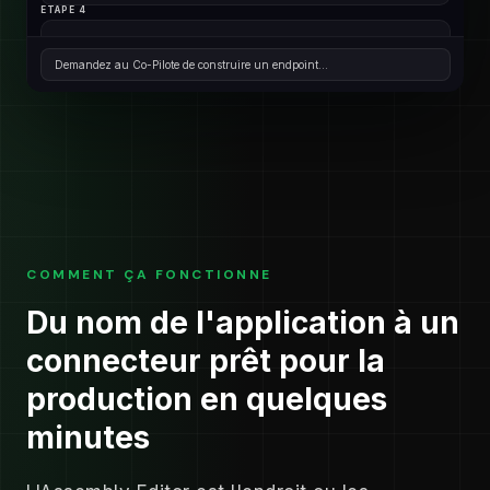
ETAPE 4
✓ Connecté. Construction de l'action 'Supprimer la tâche'...
Demandez au Co-Pilote de construire un endpoint...
ETAPE 5
Test en direct : DELETE /tasks/1284 → 200 OK ✓
COMPLET
L'ingrédient "Delete Task" est prêt pour la production !
COMMENT ÇA FONCTIONNE
Du nom de l'application à un
connecteur prêt pour la
production en quelques
minutes