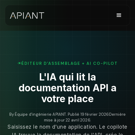
ÉDITEUR D'ASSEMBLAGE + AI CO-PILOT
L'IA qui lit la
documentation API a
votre place
By
Équipe d'ingénierie APIANT
. Publié
19 février 2026
Dernière
mise à jour
22 avril 2026
.
Saisissez le nom d'une application. Le copilote
IA trouve la documentation de l'API, crée le