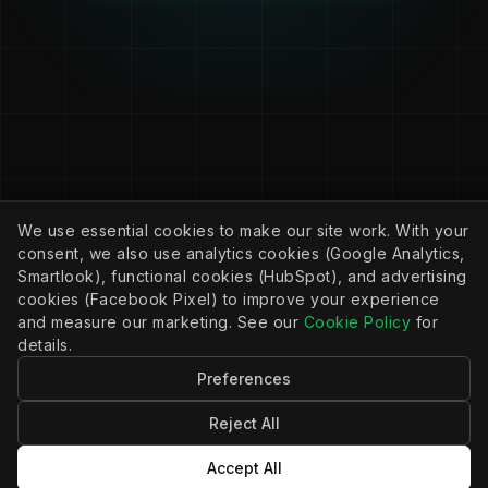
We use essential cookies to make our site work. With your
consent, we also use analytics cookies (Google Analytics,
Smartlook), functional cookies (HubSpot), and advertising
cookies (Facebook Pixel) to improve your experience
and measure our marketing. See our
Cookie Policy
for
2026, Apiant, Inc.
details.
Tous droits réservés.
Preferences
Reject All
ENTREPRISE
Politique de confidentialité
Accept All
Politique de cookies