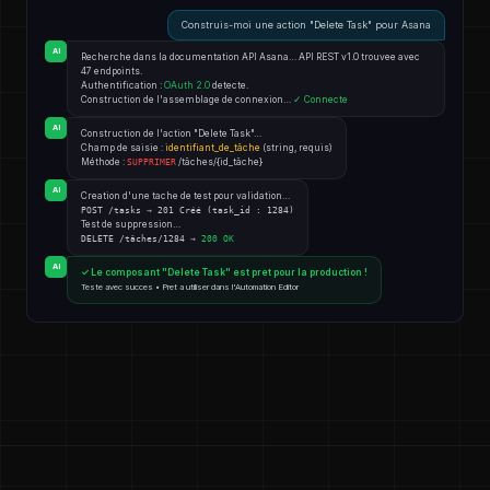
Construis-moi une action "Delete Task" pour Asana
AI
Recherche dans la documentation API Asana… API REST v1.0 trouvee avec
47 endpoints.
Authentification :
OAuth 2.0
detecte.
Construction de l'assemblage de connexion…
✓ Connecte
AI
Construction de l'action "Delete Task"…
Champ de saisie :
identifiant_de_tâche
(string, requis)
Méthode :
/tâches/{id_tâche}
SUPPRIMER
AI
Creation d'une tache de test pour validation…
POST /tasks → 201 Créé (task_id : 1284)
Test de suppression…
DELETE /tâches/1284 →
200 OK
AI
✓ Le composant "Delete Task" est pret pour la production !
Teste avec succes • Pret a utiliser dans l'Automation Editor