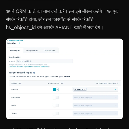
अपने CRM कार्ड का नाम दर्ज करें। हम इसे मौसम कहेंगे। यह एक
संपर्क रिकॉर्ड होगा, और हम हबस्पॉट से संपर्क रिकॉर्ड
hs_object_id को आपके APIANT खाते में भेज देंगे।