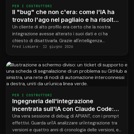
PER I COSTRUTTORI
Il "bug" che non c'era: come l'IA ha
trovato l'ago nel pagliaio e ha risolto il
problema di integrazione in pochi
Un cliente di alto profilo era certo che la nostra
integrazione avesse alterato i suoi dati e ci ha
minuti.
chiesto di disattivarla. Grazie all'intelligenza
Fred Lumiere
12 giugno 2026
artificiale integrata in ogni livello della piattaforma,
abbiamo ricostruito l'intera cronologia di un record e
dimostrato, con tanto di prove, che la modifica
proveniva da un'applicazione di terze parti a monte.
PER I COSTRUTTORI
Ingegneria dell'integrazione
incentrata sull'IA con Claude Code:
una vera sessione di debug
Una vera sessione di debug di APIANT, con i prompt
effettivi. Guarda un'IA analizzare un'integrazione tra
versioni e quattro anni di cronologia delle versioni, e