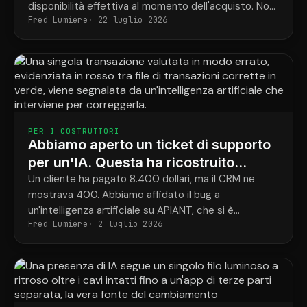
disponibilità effettiva al momento dell'acquisto. Non
Fred Lumiere
22 luglio 2026
l'avevamo mai implementato. Poi, un operatore
basato sull'intelligenza artificiale, sulla nostra
piattaforma progettata specificamente per l'IA, ci è
riuscito in pochi giorni.
PER I COSTRUTTORI
Abbiamo aperto un ticket di supporto
per un'IA. Questa ha ricostruito
l'integrazione e chiuso il ciclo.
Un cliente ha pagato 8.400 dollari, ma il CRM ne
mostrava 400. Abbiamo affidato il bug a
un'intelligenza artificiale su APIANT, che si è
Fred Lumiere
2 luglio 2026
occupata della diagnosi, della ricostruzione e del
test completo della soluzione.