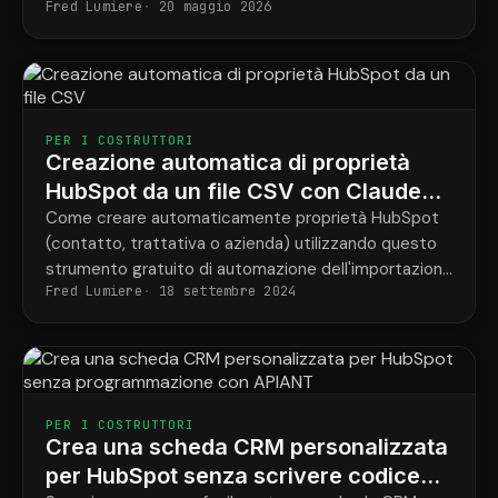
Fred Lumiere
20 maggio 2026
osserva l'intuizione di uno sviluppatore bloccare una
regressione che il codice sorgente non aveva mai
registrato.
PER I COSTRUTTORI
Creazione automatica di proprietà
HubSpot da un file CSV con Claude
Code
Come creare automaticamente proprietà HubSpot
(contatto, trattativa o azienda) utilizzando questo
strumento gratuito di automazione dell'importazione
Fred Lumiere
18 settembre 2024
basato su APIANT.
PER I COSTRUTTORI
Crea una scheda CRM personalizzata
per HubSpot senza scrivere codice