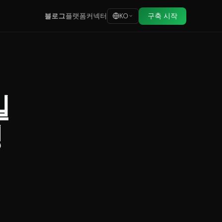
블로그
플랫폼
커넥터
구축 시작
KO
일
생