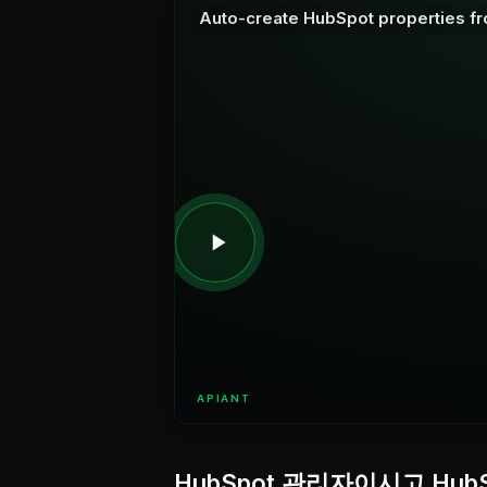
Auto-create HubSpot properties f
APIANT
HubSpot 관리자이시고 Hub