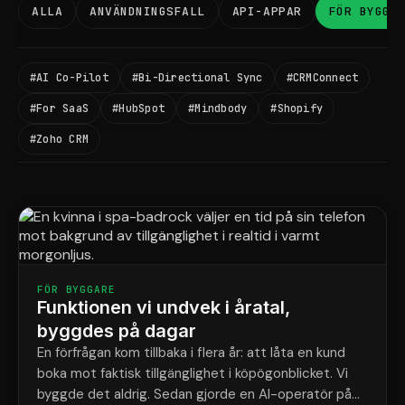
ALLA
ANVÄNDNINGSFALL
API-APPAR
FÖR BYGGA
#AI Co-Pilot
#Bi-Directional Sync
#CRMConnect
#For SaaS
#HubSpot
#Mindbody
#Shopify
#Zoho CRM
FÖR BYGGARE
Funktionen vi undvek i åratal,
byggdes på dagar
En förfrågan kom tillbaka i flera år: att låta en kund
boka mot faktisk tillgänglighet i köpögonblicket. Vi
byggde det aldrig. Sedan gjorde en AI-operatör på