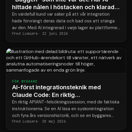
hittade nålen i höstacken och klarade
vår integration på några minuter
En värdefull kund var säker på att vår integration
hade förvrängt deras data och bad oss att stänga
av den. Med AI integrerad i varje lager av plattformen
Fred Lumiere
12 juni 2026
spårade vi en posts fullständiga historik och
bevisade att förändringen kom från en
tredjepartsapp uppströms, med bevis, på några
minuter.
FÖR BYGGARE
AI-först integrationsteknik med
Claude Code: En riktig
felsökningssession
En riktig APIANT-felsökningssession, med de faktiska
instruktionerna. Se en AI läsa en syskonintegration
och fyra års versionshistorik, och se en byggares
Fred Lumiere
20 maj 2026
magkänsla stoppa en regression som kodbasen
aldrig registrerade.