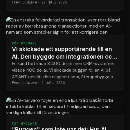
Fred Lumiere
22 juli 2026
vår AI-första plattform det, på några dagar.
FÖR BYGGARE
Vi skickade ett supportärende till en
AI. Den byggde om integrationen och
slutförde processen.
En kund betalade 8 400 dollar men CRM-systemet
visade 400 dollar. Vi skickade buggen till en AI på
APIANT och lät den diagnostisera, återuppbygga och
Fred Lumiere
2 juli 2026
testa hela lösningen.
FÖR BYGGARE
"Buggen" som inte var det: Hur AI