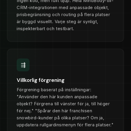
Ingen kod, men fullt djup. Hela MindBody-till-
CRM-integrationen med anpassade objekt,
prisbegränsning och routing på flera platser
är byggd visuellt. Varje steg är synligt,
inspekterbart och testbart.
⇶
Villkorlig förgrening
Förgrening baserat på inställningar:
"Använder den här kunden anpassade
objekt? Förgrena till vänster för ja, till höger
för nej." "Spårar den här franchisen
snowbird-kunder på olika platser? Om ja,
uppdatera rullgardinsmenyn för flera platser."