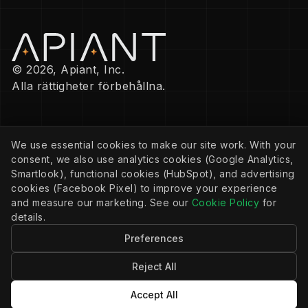
© 2026, Apiant, Inc.
Alla rättigheter förbehållna.
FÖRETAG
We use essential cookies to make our site work. With your
Integritetspolicy
consent, we also use analytics cookies (Google Analytics,
Cookiepolicy
Cookie-inställningar
Smartlook), functional cookies (HubSpot), and advertising
Användarvillkor
cookies (Facebook Pixel) to improve your experience
and measure our marketing. See our
Cookie Policy
for
details.
RESURSER
Preferences
Community
Dokumentation
Blogg
Reject All
Accept All