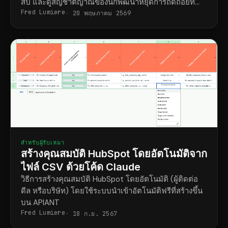
สี่ปี และดูสัญชาตญาณของนักพัฒนาหยุดการถดถอยที่
Fred Lumiere
โค้ดเบสไม่เคยบันทึกไว้
20 พฤษภาคม 2569
สำหรับผู้รับเหมา
สร้างคุณสมบัติ HubSpot โดยอัตโนมัติจาก
ไฟล์ CSV ด้วยโค้ด Claude
วิธีการสร้างคุณสมบัติ HubSpot โดยอัตโนมัติ (ผู้ติดต่อ
ดีล หรือบริษัท) โดยใช้ระบบนำเข้าอัตโนมัติฟรีที่สร้างขึ้น
บน APIANT
Fred Lumiere
18 ก.ย. 2567