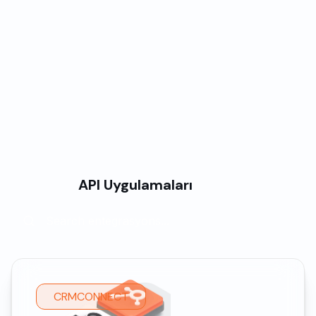
types, campaigns, and multi-fund management
Yapılandırılabilir İş Akışları:
Customizable iş kuralları and otomasyon paths
without requiring technical expertise
API Uygulamaları
CRMCONNECT