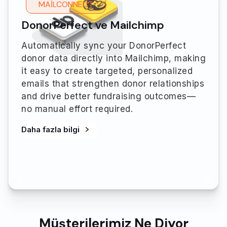
MAILCONNECT
DonorPerfect ve Mailchimp
Automatically sync your DonorPerfect
donor data directly into Mailchimp, making
it easy to create targeted, personalized
emails that strengthen donor relationships
and drive better fundraising outcomes—
no manual effort required.
Daha fazla bilgi
Müşterilerimiz Ne Diyor