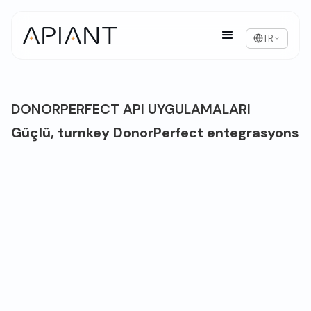
TR
DONORPERFECT API UYGULAMALARI
Güçlü, turnkey DonorPerfect entegrasyons
DonorPerfect'e Genel Bakış
DonorPerfect is a leading bağış toplama and
donor management software platform for kâr
amacı gütmeyen kuruluşlar, offering kapsamlı