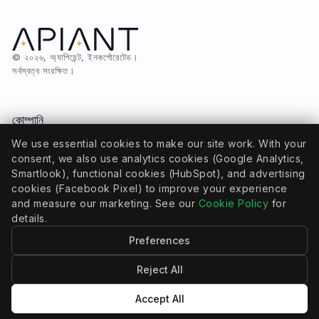
© ২০২৬, অ্যাপিয়েন্ট, ইনকর্পোরেটেড।
সর্বস্বত্ব সংরক্ষিত।
কোম্পানি
গোপনীয়তা নীতি
We use essential cookies to make our site work. With your
কুকি নীতি
consent, we also use analytics cookies (Google Analytics,
কুকি সেটিংস
পরিষেবার শর্তাবলী
Smartlook), functional cookies (HubSpot), and advertising
cookies (Facebook Pixel) to improve your experience
and measure our marketing. See our
Cookie Policy
for
সম্পদ
details.
সম্প্রদায়
Preferences
ডকুমেন্টেশন
ব্লগ
এআই পরিচালনযোগ্যতা
Reject All
Accept All