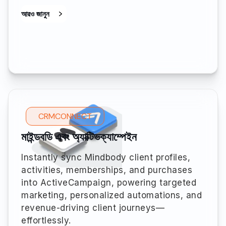
আরও জানুন
CRMCONNECT
মাইন্ডবডি এবং অ্যাক্টিভক্যাম্পেইন
Instantly sync Mindbody client profiles,
activities, memberships, and purchases
into ActiveCampaign, powering targeted
marketing, personalized automations, and
revenue-driving client journeys—
effortlessly.