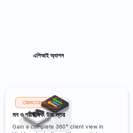
কনফিগারযোগ্য ওয়ার্কফ্লো:
Customizable business rules and অটোমেশন paths
without requiring technical expertise
এপিআই অ্যাপস
CRMCONNECT
মন ও শরীর এবং উচ্চ স্তর
Gain a complete 360° client view in