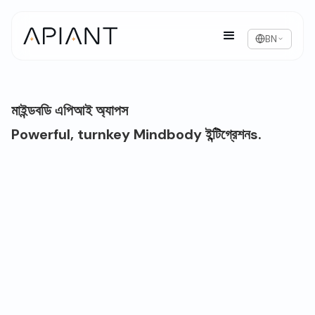
BN
মাইন্ডবডি এপিআই অ্যাপস
Powerful, turnkey Mindbody ইন্টিগ্রেশনs.
মন ও দেহের সংক্ষিপ্ত বিবরণ
Mindbody is a leading software প্ল্যাটফর্ম for fitness,
wellness, and beauty businesses, offering
scheduling, management, and ক্লায়েন্ট