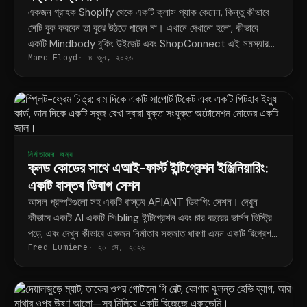
একজন গ্রাহক Shopify থেকে একটি ক্লাস প্যাক কেনেন, কিন্তু কীভাবে
সেটি বুক করবেন তা বুঝে উঠতে পারেন না। এখানে দেখানো হলো, কীভাবে
একটি Mindbody বুকিং উইজেট এবং ShopConnect এই সমস্যার
Marc Floyd
৪ জুন, ২০২৬
স্থায়ী সমাধান করে।
নির্মাতাদের জন্য
ক্লড কোডের সাথে এআই-ফার্স্ট ইন্টিগ্রেশন ইঞ্জিনিয়ারিং:
একটি বাস্তব ডিবাগ সেশন
আসল প্রম্পটগুলো সহ একটি বাস্তব APIANT ডিবাগিং সেশন। দেখুন
কীভাবে একটি AI একটি সিibling ইন্টিগ্রেশন এবং চার বছরের ভার্সন হিস্ট্রি
পড়ে, এবং দেখুন কীভাবে একজন নির্মাতার সহজাত ধারণা এমন একটি রিগ্রেশন
Fred Lumiere
২০ মে, ২০২৬
থামিয়ে দেয় যা কোডবেসে কখনও রেকর্ড করা হয়নি।