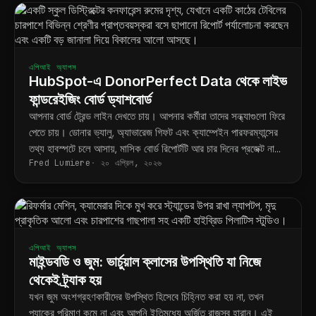
এপিআই অ্যাপস
HubSpot-এ DonorPerfect Data থেকে লাইভ
ফান্ডরেইজিং বোর্ড ড্যাশবোর্ড
আপনার বোর্ড ট্রেন্ড লাইন দেখতে চায়। আপনার কর্মীরা তাদের সন্ধ্যাগুলো ফিরে
পেতে চায়। ডোনার ভ্যালু, অ্যাভারেজ গিফট এবং ক্যাম্পেইন পারফরম্যান্সের
তথ্য হাবস্পটে চলে আসায়, মাসিক বোর্ড রিপোর্টটি আর চার দিনের প্রজেক্ট না
Fred Lumiere
২০ এপ্রিল, ২০২৬
থেকে একটি সংরক্ষিত ড্যাশবোর্ডে পরিণত হয়।
এপিআই অ্যাপস
মাইন্ডবডি ও জুম: ভার্চুয়াল ক্লাসের উপস্থিতি যা নিজে
থেকেই ট্র্যাক হয়
যখন জুম অংশগ্রহণকারীদের উপস্থিত হিসেবে চিহ্নিত করা হয় না, তখন
প্যাকের পরিমাণ কমে না এবং আপনি ইতিমধ্যে অর্জিত রাজস্ব হারান। এই