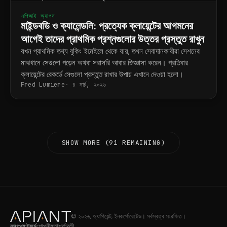
এপিআই অ্যাপস
মাইন্ডবডি ও ক্যালেন্ডলি: প্রত্যেক ক্লায়েন্টের আগমনের
আগেই তাদের প্রাথমিক প্রশ্নগুলোর উত্তর প্রস্তুত রাখুন
যখন প্রাথমিক তথ্য বুকিং ইমেইলে থেকে যায়, তখন সেবাদানকারীরা সেশনের
মাঝখানে সেগুলো পড়েন অথবা সরাসরি আবার জিজ্ঞাসা করেন। প্রতিবার
ক্লায়েন্টের রেকর্ডে সেগুলো প্রস্তুত রাখার উপায় এখানে দেওয়া হলো।
Fred Lumiere
৪ মার্চ, ২০২৬
SHOW MORE (91 REMAINING)
© ২০২৬, অ্যাপিয়েন্ট, ইনকর্পোরেটেড। সর্বস্বত্ব সংরক্ষিত।
ব্লগ
প্ল্যাটফর্ম
গোপনীয়তা
শর্তাবলী