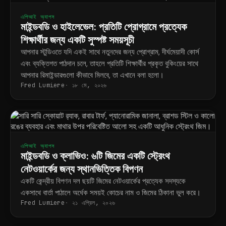
এপিআই অ্যাপস
মাইন্ডবডি ও হাইলেভেল: প্রতিটি প্রোগ্রামে প্রত্যেক
শিক্ষার্থীর জন্য একটি সুস্পষ্ট সময়সূচী
আপনার স্টুডিওতে যদি একই সাথে নতুনদের জন্য প্রোগ্রাম, দীর্ঘমেয়াদী কোর্স
এবং ব্যক্তিগত পাঠদান চলে, তাহলে প্রতিটি শিক্ষার্থীর প্রকৃত বুকিংয়ের সাথে
আপনার রিমাইন্ডারগুলো কীভাবে মিলবে, তা এখানে বলা হলো।
Fred Lumiere
১৮ মে, ২০২৬
এপিআই অ্যাপস
মাইন্ডবডি ও ক্লাভিও: ৬টি জিমের একটি স্ট্রেংথ
নেটওয়ার্কের জন্য স্থানভিত্তিক বিপণন
একটি কেন্দ্রীয় বিপণন দল ছয়টি জিমের নেটওয়ার্কের প্রত্যেক সদস্যকে
একসাথে বার্তা পাঠালে অর্ধেক সময়ই কোচের নাম ও জিমের ঠিকানা ভুল করে।
Fred Lumiere
২১ এপ্রিল, ২০২৬