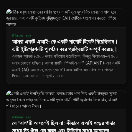
নির্মাতাদের জন্য
আমরা একটি এআই-কে একটি সাপোর্ট টিকেট দিয়েছিলাম।
এটি ইন্টিগ্রেশনটি পুনর্গঠন করে প্রক্রিয়াটি সম্পূর্ণ করেছে।
একজন গ্রাহক ৮,৪০০ ডলার পরিশোধ করেছিলেন, কিন্তু সিআরএম-এ ৪০০
ডলার দেখানো হচ্ছিল। আমরা বাগটি এপিআইএএনটি (APIANT)-এর একটি
এআই (AI)-এর কাছে হস্তান্তর করি এবং এটিকে শুরু থেকে শেষ পর্যন্ত
Fred Lumiere
২ জুলাই, ২০২৬
সমস্যাটি নির্ণয়, পুনর্গঠন এবং সমাধানটি পরীক্ষা করতে দিই।
নির্মাতাদের জন্য
যে 'বাগ'টি আসলেই ছিল না: কীভাবে এআই খড়ের গাদার
মধ্যে সূঁচ খুঁজে বের করল এবং মিনিটের মধ্যে আমাদের