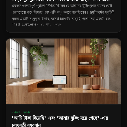
ইন্টিগ্রেশনটি ঠিক করে দিল
একজন গুরুত্বপূর্ণ গ্রাহক নিশ্চিত ছিলেন যে আমাদের ইন্টিগ্রেশন তাদের ডেটা
এলোমেলো করে দিয়েছে এবং এটি বন্ধ করতে বলেছিলেন। প্ল্যাটফর্মের প্রতিটি
স্তরে এআই সংযুক্ত থাকায়, আমরা মিনিটের মধ্যেই প্রমাণসহ একটি রেকর্ডের
Fred Lumiere
১২ জুন, ২০২৬
সম্পূর্ণ ইতিহাস খুঁজে বের করি এবং প্রমাণসহ দেখিয়ে দিই যে পরিবর্তনটি একটি
আপস্ট্রিম থার্ড-পার্টি অ্যাপ থেকেই এসেছে।
এপিআই অ্যাপস
'আমি টাকা দিয়েছি' এবং 'আমার বুকিং হয়ে গেছে'-এর
মধ্যবর্তী ব্যবধান