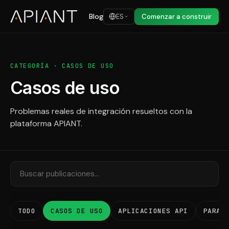
Blog
ES
Comenzar a construir
CATEGORÍA · CASOS DE USO
Casos de uso
Problemas reales de integración resueltos con la
plataforma APIANT.
TODO
CASOS DE USO
APLICACIONES API
PARA 