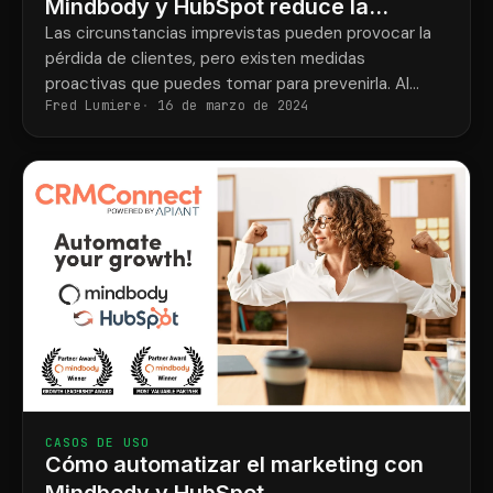
Mindbody y HubSpot reduce la
pérdida de clientes
Las circunstancias imprevistas pueden provocar la
pérdida de clientes, pero existen medidas
proactivas que puedes tomar para prevenirla. Al
Fred Lumiere
16 de marzo de 2024
integrar Mindbody y HubSpot, puedes reducir
eficazmente la pérdida de clientes y mantenerlos
comprometidos y fieles.
CASOS DE USO
Cómo automatizar el marketing con
Mindbody y HubSpot