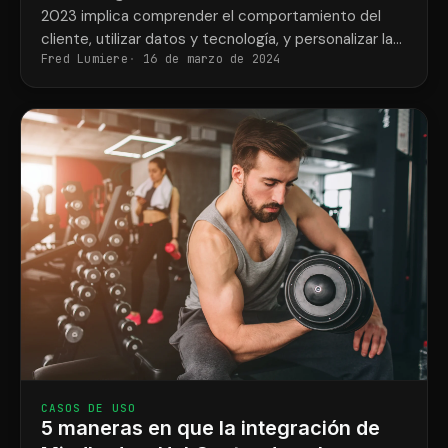
2023 implica comprender el comportamiento del
cliente, utilizar datos y tecnología, y personalizar las
Fred Lumiere
16 de marzo de 2024
comunicaciones a través de la automatización y la
segmentación. CRMConnect sincroniza Mindbody y
HubSpot para la gestión de datos.
CASOS DE USO
5 maneras en que la integración de