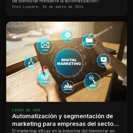
de bienestar mediante la automatización?
Fred Lumiere
16 de marzo de 2024
CASOS DE USO
Automatización y segmentación de
marketing para empresas del sector
del bienestar
El marketing eficaz en la industria del bienestar en