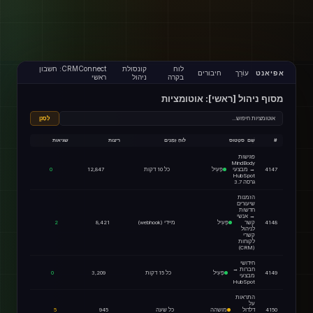
לוח
קונסולת
CRMConnect: חשבון
אפיאנט
עוֹרֵך
חיבורים
בקרה
ניהול
ראשי
מסוף ניהול [ראשי]: אוטומציות
אוטומציות חיפוש...
לְסַנֵן
#
שֵׁם
סטָטוּס
לוּחַ זְמַנִים
ריצות
שגיאות
פגישות
MindBody
4147
→ מבצעי
פָּעִיל
כל 10 דקות
12,847
0
HubSpot
גרסה 3.7
הזמנות
שיעורים
חדשות
→ אנשי
4148
קשר
פָּעִיל
מיידי (webhook)
8,421
2
לניהול
קשרי
לקוחות
(CRM)
חידושי
חברות →
4149
פָּעִיל
כל 15 דקות
3,209
0
מבצעי
HubSpot
התראות
על
4150
דלדול
מושהה
כל שעה
945
5