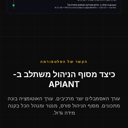
14:32:08 • הערכת מצב • נתיב אמיתי שנבחר
שלב 4: עדכון אובייקט מותאם אישית של HubSpot
14:32:08 • PATCH /crm/v3/objects/appointments • 200 אישור • 312ms
הקשר של הפלטפורמה
כיצד מסוף הניהול משתלב ב-
APIANT
עורך האסמבלים יוצר מרכיבים. עורך האוטומציה בונה
מתכונים. מסוף הניהול פורס, מנטר ומנהל הכל בקנה
מידה גדול.