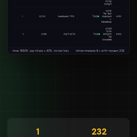
שירות
לקוחות
עדכוני
קשר של
4151
HubSpot
פָּעִיל
מיידי (webhook)
6,733
1
→
MindBody
סנכרון
מרובי
4152
מיקומים
פָּעִיל
כל 30 דקות
2,156
0
של
Snowbird
232 חשבונות ילדים • 6 אוטומציות פעילות
ניצול מערכת: 43% • מגבלת קצב: 185/10 שניות
1
232