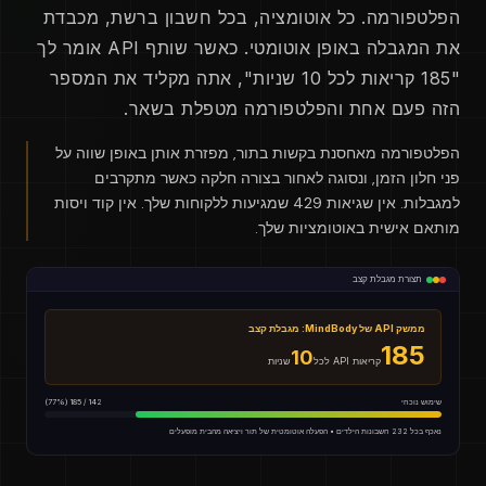
הפלטפורמה. כל אוטומציה, בכל חשבון ברשת, מכבדת
את המגבלה באופן אוטומטי. כאשר שותף API אומר לך
"185 קריאות לכל 10 שניות", אתה מקליד את המספר
הזה פעם אחת והפלטפורמה מטפלת בשאר.
הפלטפורמה מאחסנת בקשות בתור, מפזרת אותן באופן שווה על
פני חלון הזמן, ונסוגה לאחור בצורה חלקה כאשר מתקרבים
למגבלות. אין שגיאות 429 שמגיעות ללקוחות שלך. אין קוד ויסות
מותאם אישית באוטומציות שלך.
תצורת מגבלת קצב
ממשק API של MindBody: מגבלת קצב
185
10
קריאות API לכל
שניות
שימוש נוכחי
142 / 185 (77%)
נאכף בכל 232 חשבונות הילדים • הפעלה אוטומטית של תור ויציאה מהבית מופעלים