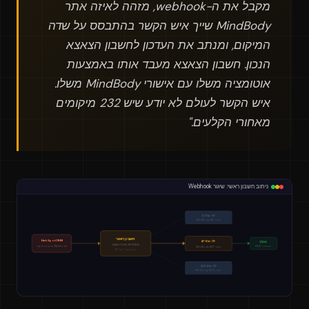
מקבל את ה-webhook, מזהה לאיזה אתר
MindBody שייך איש הקשר בהתבסס על שדה
המיקום, ומנתב את העדכון לחשבון הצאצא
הנכון. חשבון הצאצא מעבד אותו באמצעות
אוטומציה משלו עם אישורי MindBody משלו.
איש הקשר לעולם לא יודע שיש 232 מיקומים
מאחורי הקלעים."
ניתוב חשבון ראשי: שיגור Webhook
ילד: אתר 12
אישורי MindBody #12
חשבון ראשי
HubSpot CRM
ילד: אתר 47
תַהֲלִיך
מסלול לפי מזהה מיקום
אוטומציה #4147
Webhook: עדכון יצירת קשר
אישורי MindBody #47
שדה_מיקום = "אתר 47"
ילד: אתר 203
אישורי MindBody #203