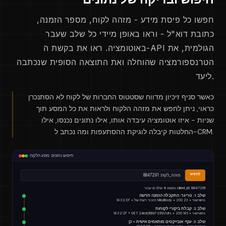
חפשו כל פיסת מידע - מזהה לקוח, מספר הזמנה,
כתובת דוא"ל - וראו באופן מיידי כל שלב שעבר
באוטומציה. ראו את בקשת ה-API הגולמית, את
הטרנספורמציה שהוחלה ואת התוצאה הסופית שנכתבה
ליעד.
כאשר סניף זיכיון מדווח שסטטוס החברות של לקוח לא הסתנכרן
כראוי, ניתן לחפש את מזהה הלקוח ולראות את כל המסע תוך
שניות - איזו אוטומציה עיבדה אותו, אילו נתונים נכנסו, אילו
החלטות קיבלה לוגיקת ההסתעפות ומה נכתב ל-CRM.
חיפוש נתונים: מסע הלקוח
לְחַפֵּשׂ
מזהה_לקוח: 8847291
נמצאו 4 שלבים עבור client_id: 8847291
שלב 1: טריגר: התקבלה הזמנה חדשה
14:32:07 • חיבור רשת של MindBody • 200 אישור • 23ms
שלב 2: קבלת ביקורי לקוחות
14:32:07 • GET /client/8847291/visits • 200 אישור • 145ms
שלב 3: ענף: אובייקטים מותאמים אישית = כן