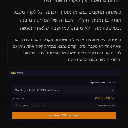
סטיות גרסאות. אין מיקומים שהוחמצו.
כשאתה מתקנים באג או מוסיף תכונה, כל לקוח מקבל
אותה בו זמנית. תהליך העבודה של הפריסה מובנה
בפלטפורמה - לא מוברג כמחשבה שלאחר מעשה.
הפריסה היא אטומית. או שכל החשבונות מקבלים את העדכון, או
שאף אחד לא מקבל. עדכון קודם נמצא במרחק קליק אחד. ניתן גם
לפרוס את העדכון לקבוצת משנה של חשבונות עבור פריסות
מדורגות לפני מעבר לרשת כולה.
פְּרִיסָה
פריסת קבוצת בסיס קוד
MindBody → HubSpot CRM Suite גרסה 3.7
▼
232 מתוך 232 נבחרו
חשבונות יעד:
6 אוטומציות הושפעו
נוכחי: גרסה 3.6 • פריסה: גרסה 3.7
פריסה לכל 232 החשבונות