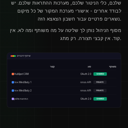
שלכם, כלי הניטור שלכם, מערכות ההתראות שלכם. יש
לבודד אחרים - אישורי מערכת המקור של כל מיקום
נשארים פרטיים עבור חשבון הצאצא הזה.
מסוף הניהול נותן לך שליטה על מה משותף ומה לא. אין
קוד. אין קבצי תצורה. רק מתג.
שיתוף חיבורים
מְשׁוּתָף
סוּג
קֶשֶׁר
HubSpot CRM
OAuth 2.0
SHARED
מפתח API
אתר MindBody 1
PRIVATE
מפתח API
אתר MindBody 2
PRIVATE
OAuth 2.0
התראות סלאק
SHARED