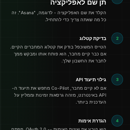
תן שם לאפליקציה
הקלד את שם האפליקציה - לדוגמה, "Asana". זה
כל מה שאתה צריך כדי להתחיל.
בדיקת קטלוג
2
הטייס המשוכפל בודק את קטלוג המחברים הקיים.
אם כבר קיים מחבר, הוא פותח אותו ומבקש ממך
לחבר את החשבון שלך.
גילוי תיעוד API
3
אם לא קיים מחבר, Co-Pilot מחפש את תיעוד ה-
API באינטרנט, מזהה גרסאות זמינות וממליץ על
העדכנית ביותר.
הגדרת אימות
4
הוא קובע את שיטת האימות -- OAuth 2.0, מפתח