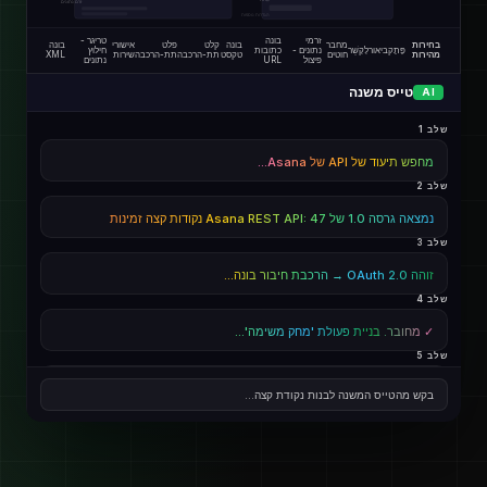
זרם נתונים
הגדרות נוספות
זרמי
בונה
טריגר -
בחירות
מחבר
בונה
קלט
פלט
אישורי
בונה
פֶּתֶק
ביאור
לְקַשֵׁר
נתונים -
כתובות
חילוץ
מהירות
חוטים
טקסט
תת-הרכבה
תת-הרכבה
שירות
XML
פיצול
URL
נתונים
טייס משנה
AI
שלב 1
מחפש תיעוד של API של Asana...
שלב 2
נמצאה גרסה 1.0 של Asana REST API: 47 נקודות קצה זמינות
שלב 3
זוהה OAuth 2.0 → הרכבת חיבור בונה...
שלב 4
✓ מחובר. בניית פעולת 'מחק משימה'...
שלב 5
בדיקה חיה: מחק /tasks/1284 → 200 אישור ✓
בקש מהטייס המשנה לבנות נקודת קצה...
לְהַשְׁלִים
המרכיב 'מחק משימה' מוכן לייצור!