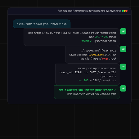
טייס משנה של בינה מלאכותית: בניית אסאנה "מחק משימה"
בנה לי פעולת "מחק משימה" עבור אסאנה
AI
מחפש מסמכי API של Asana... נמצא REST API גרסה 1.0 עם 47 נקודות קצה.
אימות:
OAuth 2.0
זוהה.
הרכבת חיבורי בניין…
✓ מחובר
AI
בניית הפעולה "מחק משימה"...
שדה קלט:
מזהה_משימה
(מחרוזת, חובה)
שִׁיטָה:
/משימות/{task_id}
לִמְחוֹק
AI
יצירת משימת בדיקה לצורך אימות…
POST /tasks → 201 נוצר (task_id: 1284)
בדיקת מחיקה...
מחק /משימות/1284 →
200 בסדר
AI
✓ המרכיב "מחק משימה" מוכן לשימוש בייצור!
נבדק בהצלחה • מוכן לשימוש בעורך האוטומציה