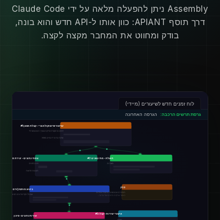
Assembly ניתן להפעלה מלאה על ידי Claude Code
דרך תוסף APIANT: כוון אותו ל-API חדש והוא בונה,
בודק ומחווט את המחבר מקצה לקצה.
לוח זמנים חדש לשיעורים (מיידי)
גרסת תרשים הרכבה:
הגרסה האחרונה
שרשור פרוטוקול אונרי - קבלת מטען #1
דורש טרנזקציית בדיקה בעורך האוטומציה?
שדות טריגר דינמיים XML
תועלת - מתי בפנים #3
צמתי נתונים - יצירת מאפיינים #2
מצב/ים
זרם נתונים
תכונות חדשות
פֶּתֶק
ביצוע מותנה [זרם נתונים] #4
תמיכה באוטומציות מרובות אתרים
אם כל הקריטריונים הבאים מתקיימים
כאשר עותקים מרובים של טריגר...
אישורי שירות - קבלו #5
שורות נתונים - סינון
שֵׁרוּת