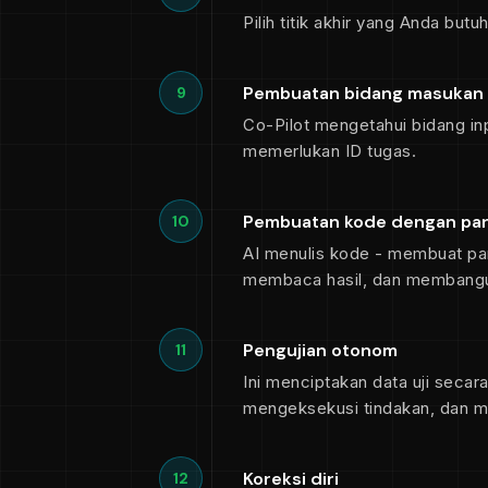
Pilih titik akhir yang Anda but
Pembuatan bidang masukan
9
Co-Pilot mengetahui bidang in
memerlukan ID tugas.
Pembuatan kode dengan pan
10
AI menulis kode - membuat pan
membaca hasil, dan membangu
Pengujian otonom
11
Ini menciptakan data uji seca
mengeksekusi tindakan, dan m
Koreksi diri
12