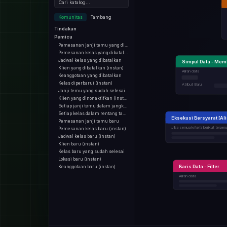
Cari katalog...
Komunitas
Tambang
Tindakan
Pemicu
Pemesanan janji temu yang dibatalkan
Pemesanan kelas yang dibatalkan
Jadwal kelas yang dibatalkan
Simpul Data - Memb
Klien yang dibatalkan (instan)
Aliran data
Keanggotaan yang dibatalkan
Kelas diperbarui (instan)
Atribut Baru
Janji temu yang sudah selesai
Klien yang dinonaktifkan (instan)
Setiap janji temu dalam jangkauan
Setiap kelas dalam rentang tanggal
Eksekusi Bersyarat [Ali
Pemesanan janji temu baru
Jika semua kriteria berikut terpen
Pemesanan kelas baru (instan)
Jadwal kelas baru (instan)
Klien baru (instan)
Kelas baru yang sudah selesai
Lokasi baru (instan)
Baris Data - Filter
Keanggotaan baru (instan)
Aliran data