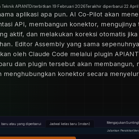
m Teknik APIANT
Diterbitkan
19 Februari 2026
Terakhir diperbarui
22 Apri
nama aplikasi apa pun. AI Co-Pilot akan me
tasi API, membangun konektor, mengujinya 
ng aktif, dan melakukan koreksi otomatis jika 
ahan. Editor Assembly yang sama sepenuhnya
ikan oleh Claude Code melalui plugin APIANT
baru dan plugin tersebut akan membangun, 
n menghubungkan konektor secara menyelur
Mengajukan
Sunting
 baru atau yang diperbarui
Jadwal kelas baru (instan)
Jalankan Perakitan
Ver