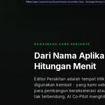
Pilihan Cepat
Catatan
Anotasi
Tautan
Konektor Kawat
Aliran Data - Pembagian
Pembuat 
BAGAIMANA CARA KERJANYA
Dari Nama Aplika
Hitungan Menit
Editor Perakitan adalah tempat tit
digunakan kembali - yang kami se
para pembangun berakselerasi ata
tak terbendung. AI Co-Pilot mengh