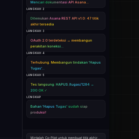
Mencari dokumentasi API Asana...
LANGKAH 2
Ditemukan Asana REST API v1.0: 47 titik
akhir tersedia
LANGKAH 3
OAuth 2.0 terdeteksi → membangun
perakitan koneksi...
LANGKAH 4
Terhubung. Membangun tindakan 'Hapus
Tugas'...
LANGKAH 5
Tes langsung: HAPUS /tugas/1284 →
200 OK ✓
LENGKAP
Bahan 'Hapus Tugas' sudah siap
produksi!
Mintalah Co-Pilot untuk membuat titik akhir...