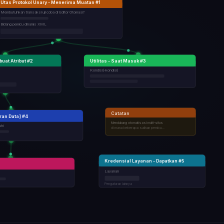
Utas Protokol Unary - Menerima Muatan #1
Membutuhkan transaksi uji coba di Editor Otomasi?
Bidang pemicu dinamis XML
uat Atribut #2
Utilitas - Saat Masuk #3
Kondisi(-kondisi)
Catatan
ran Data] #4
Mendukung otomatisasi multi-situs
uhi
di mana beberapa salinan pemicu...
Kredensial Layanan - Dapatkan #5
Layanan
Pengaturan lainnya