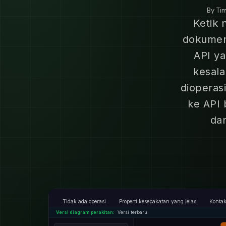
By
Ti
Ketik 
dokumen
API ya
kesal
dioperas
ke API 
da
Tidak ada operasi
Properti kesepakatan yang jelas
Kontak
Versi diagram perakitan:
Versi terbaru