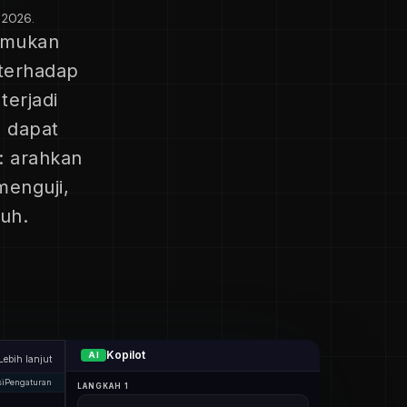
l 2026
.
nemukan
terhadap
terjadi
 dapat
: arahkan
menguji,
uh.
Kopilot
AI
Lebih lanjut
si
Pengaturan
LANGKAH 1