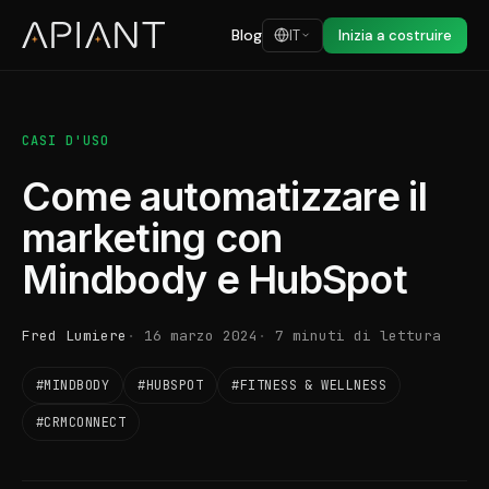
Blog
IT
Inizia a costruire
CASI D'USO
Come automatizzare il
marketing con
Mindbody e HubSpot
Fred Lumiere
16 marzo 2024
7 minuti di lettura
#MINDBODY
#HUBSPOT
#FITNESS & WELLNESS
#CRMCONNECT