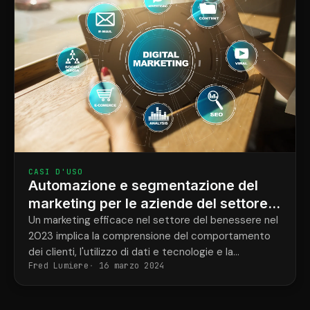
CASI D'USO
Automazione e segmentazione del
marketing per le aziende del settore
benessere.
Un marketing efficace nel settore del benessere nel
2023 implica la comprensione del comportamento
dei clienti, l'utilizzo di dati e tecnologie e la
Fred Lumiere
16 marzo 2024
personalizzazione delle comunicazioni attraverso
l'automazione e la segmentazione. CRMConnect
sincronizza Mindbody e HubSpot per...