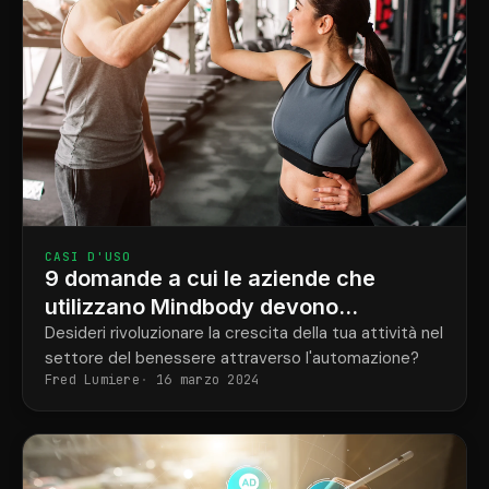
CASI D'USO
9 domande a cui le aziende che
utilizzano Mindbody devono
rispondere per automatizzare la
Desideri rivoluzionare la crescita della tua attività nel
settore del benessere attraverso l'automazione?
crescita
Fred Lumiere
16 marzo 2024