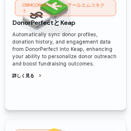
CRMCONNECT（シーアールエムコネク
ト
DonorPerfectとKeap
Automatically sync donor profiles,
donation history, and engagement data
from DonorPerfect into Keap, enhancing
your ability to personalize donor outreach
and boost fundraising outcomes.
詳しく見る