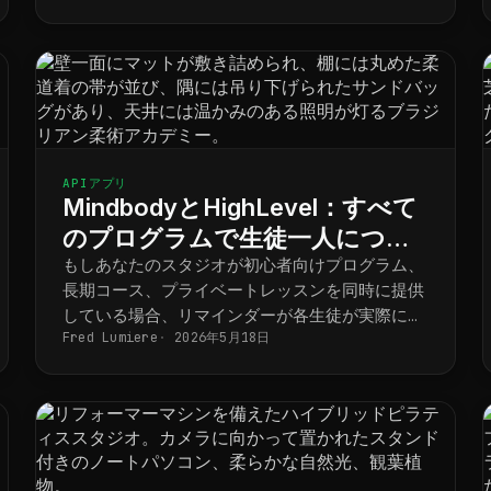
APIアプリ
MindbodyとHighLevel：すべて
のプログラムで生徒一人につき
一つの明確なスケジュール
もしあなたのスタジオが初心者向けプログラム、
長期コース、プライベートレッスンを同時に提供
している場合、リマインダーが各生徒が実際に予
Fred Lumiere
2026年5月18日
約した内容と最終的に一致するようにするには、
以下の手順を踏む必要があります。