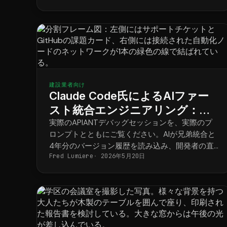
建設業者向け
Claude Code氏によるAIファー
スト統合エンジニアリング：実
践的なデバッグセッション
実際のAPIANTデバッグセッションを、実際のプ
ロンプトとともにご覧ください。AIが兄弟統合と
4年分のバージョン履歴を読み込み、開発者の直
Fred Lumiere
2026年5月20日
感によってコードベースに記録されていなかった
リグレッションが阻止される様子をご覧くださ
い。