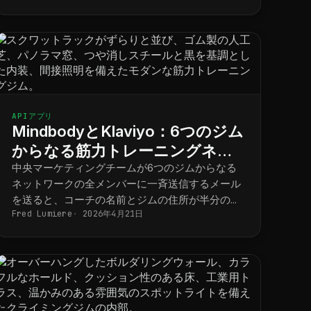
APIアプリ
MindbodyとKlaviyo：6つのジム
からなる筋力トレーニングネッ
トワークのための拠点別マーケ
中央マーケティングチームが6つのジムからなる
ネットワークの全メンバーに一斉送信するメール
ティング
を送ると、コーチの名前とジムの住所が半分の確
Fred Lumiere
2026年4月21日
率で間違ってしまう。