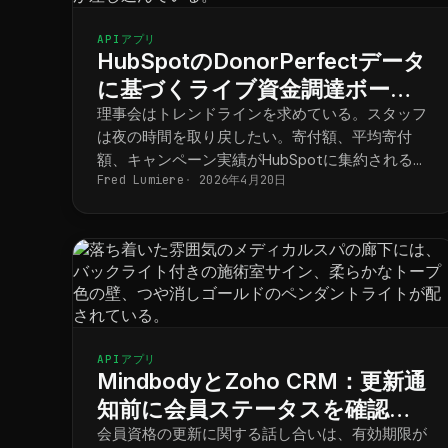
APIアプリ
HubSpotのDonorPerfectデータ
に基づくライブ資金調達ボード
ダッシュボード
理事会はトレンドラインを求めている。スタッフ
は夜の時間を取り戻したい。寄付額、平均寄付
額、キャンペーン実績がHubSpotに集約されるこ
Fred Lumiere
2026年4月20日
とで、月例理事会報告書は4日間かかる作業では
なくなり、保存済みのダッシュボードとして活用
できるようになります。
APIアプリ
MindbodyとZoho CRM：更新通
知前に会員ステータスを確認す
る
会員資格の更新に関する話し合いは、有効期限が