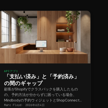
APIアプリ
「支払い済み」と「予約済み」
の間のギャップ
顧客がShopifyでクラスパックを購入したもの
の、予約方法が分からずに困っている場合、
Mindbodyの予約ウィジェットとShopConnectを
Marc Floyd
2026年6月4日
使えば、その問題を解決できます。