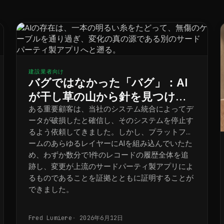
建設業者向け
バグではなかった「バグ」：AI
が干し草の山から針を見つけ出
し、わずか数分で統合問題を解
ある重要顧客は、当社のシステム統合によってデ
ータが破損したと確信し、そのシステムを停止す
決した方法
るよう依頼してきました。しかし、プラットフォ
ームのあらゆるレイヤーにAIを組み込んでいたた
め、わずか数分で1件のレコードの履歴全体を追
跡し、変更が上流のサードパーティ製アプリによ
るものであることを証拠とともに証明することが
できました。
Fred Lumiere
2026年6月12日