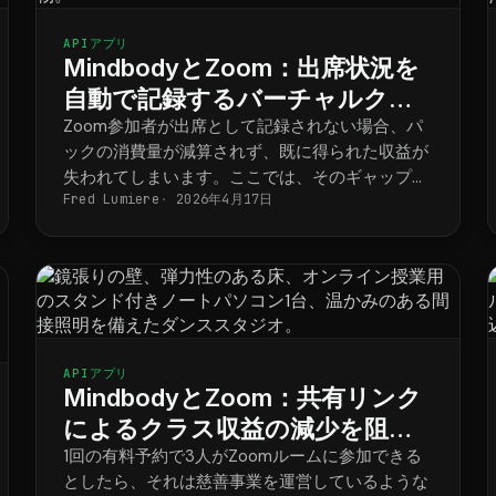
APIアプリ
MindbodyとZoom：出席状況を
自動で記録するバーチャルクラ
ス
Zoom参加者が出席として記録されない場合、パ
ックの消費量が減算されず、既に得られた収益が
失われてしまいます。ここでは、そのギャップを
Fred Lumiere
2026年4月17日
自動的に解消する方法をご紹介します。
APIアプリ
MindbodyとZoom：共有リンク
によるクラス収益の減少を阻止
する
1回の有料予約で3人がZoomルームに参加できる
としたら、それは慈善事業を運営しているような