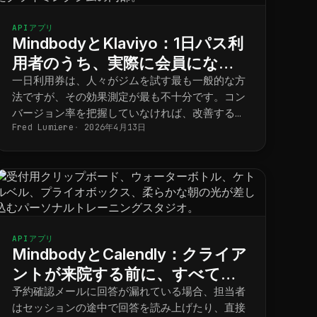
APIアプリ
MindbodyとKlaviyo：1日パス利
用者のうち、実際に会員になる
人はどれくらいいるのか？
一日利用券は、人々がジムを試す最も一般的な方
法ですが、その効果測定が最も不十分です。コン
バージョン率を把握していなければ、改善するこ
Fred Lumiere
2026年4月13日
とはできません。
APIアプリ
MindbodyとCalendly：クライア
ントが来院する前に、すべての
初回面談の回答を準備しておき
予約確認メールに回答が漏れている場合、担当者
はセッションの途中で回答を読み上げたり、直接
ましょう