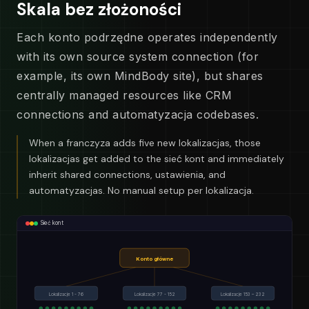
Skala bez złożoności
Each konto podrzędne operates independently
with its own source system connection (for
example, its own MindBody site), but shares
centrally managed resources like CRM
connections and automatyzacja codebases.
When a franczyza adds five new lokalizacjas, those
lokalizacjas get added to the sieć kont and immediately
inherit shared connections, ustawienia, and
automatyzacjas. No manual setup per lokalizacja.
Sieć kont
Konto główne
Lokalizacje 1 - 76
Lokalizacje 77 - 152
Lokalizacje 153 – 232