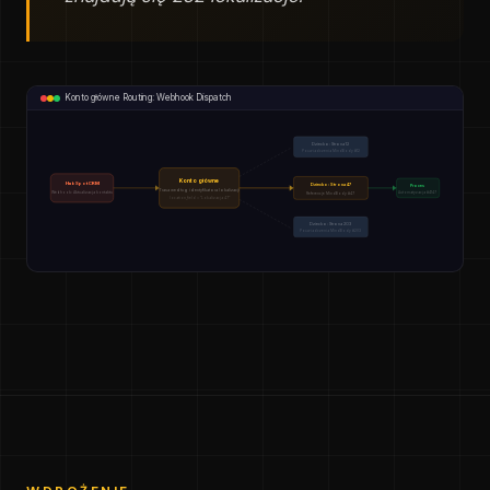
Konto główne Routing: Webhook Dispatch
Dziecko: Strona 12
Poświadczenia MindBody #12
Konto główne
HubSpot CRM
Dziecko: Strona 47
Proces
Trasa według identyfikatora lokalizacji
Webhook: Aktualizacja kontaktu
Automatyzacja #4147
Referencje MindBody #47
location_field = "Lokalizacja 47"
Dziecko: Strona 203
Poświadczenia MindBody #203