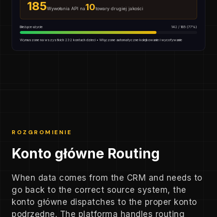
185
10
Wywołania API na
towary drugiej jakości
Bieżące użycie
142 / 185 (77%)
Wymuszone na wszystkich 232 kontach dzieci • Włączone automatyczne kolejkowanie i wycofywanie
ROZGROMIENIE
Konto główne Routing
When data comes from the CRM and needs to
go back to the correct source system, the
konto główne dispatches to the proper konto
podrzędne. The platforma handles routing