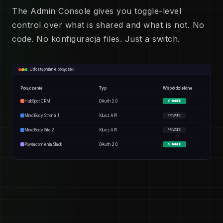
The Admin Console gives you toggle-level
control over what is shared and what is not. No
code. No konfiguracja files. Just a switch.
Udostępnianie połączeń
Połączenie
Typ
Współdzielone
HubSpot CRM
OAuth 2.0
SHARED
MindBody Strona 1
Klucz API
PRIVATE
MindBody Site 2
Klucz API
PRIVATE
Powiadomienia Slack
OAuth 2.0
SHARED