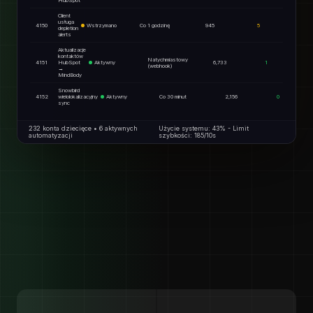
HubSpot
Client
usługa
4150
Wstrzymano
Co 1 godzinę
945
5
depletion
alerts
Aktualizacje
kontaktów
Natychmiastowy
4151
HubSpot
Aktywny
6,733
1
(webhook)
→
MindBody
Snowbird
4152
wielolokalizacyjny
Aktywny
Co 30 minut
2,156
0
sync
232 konta dziecięce • 6 aktywnych
Użycie systemu: 43% - Limit
automatyzacji
szybkości: 185/10s