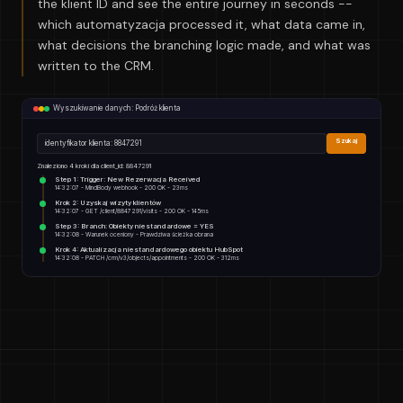
the klient ID and see the entire journey in seconds --
which automatyzacja processed it, what data came in,
what decisions the branching logic made, and what was
written to the CRM.
Wyszukiwanie danych: Podróż klienta
Szukaj
identyfikator klienta: 8847291
Znaleziono 4 kroki dla client_id: 8847291
Step 1: Trigger: New Rezerwacja Received
14:32:07 - MindBody webhook - 200 OK - 23ms
Krok 2: Uzyskaj wizyty klientów
14:32:07 - GET /client/8847291/visits - 200 OK - 145ms
Step 3: Branch: Obiekty niestandardowe = YES
14:32:08 - Warunek oceniony - Prawdziwa ścieżka obrana
Krok 4: Aktualizacja niestandardowego obiektu HubSpot
14:32:08 - PATCH /crm/v3/objects/appointments - 200 OK - 312ms