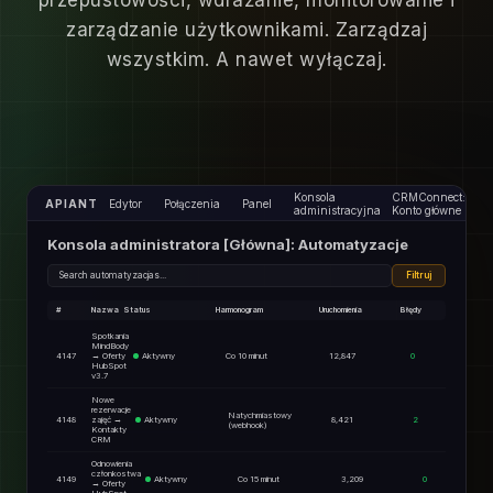
przepustowości, wdrażanie, monitorowanie i
zarządzanie użytkownikami. Zarządzaj
wszystkim. A nawet wyłączaj.
Konsola
CRMConnect:
APIANT
Edytor
Połączenia
Panel
administracyjna
Konto główne
Konsola administratora [Główna]: Automatyzacje
Search automatyzacjas...
Filtruj
#
Nazwa
Status
Harmonogram
Uruchomienia
Błędy
Spotkania
MindBody
4147
→ Oferty
Aktywny
Co 10 minut
12,847
0
HubSpot
v3.7
Nowe
rezerwacje
Natychmiastowy
4148
zajęć →
Aktywny
8,421
2
(webhook)
Kontakty
CRM
Odnowienia
członkostwa
4149
Aktywny
Co 15 minut
3,209
0
→ Oferty