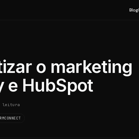
Blog
zar o marketing
 e HubSpot
 leitura
RMCONNECT