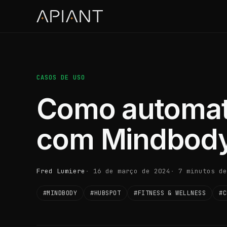
CASOS DE USO
Como automati
com Mindbody
Fred Lumiere
16 de março de 2024
7 minutos de
#MINDBODY
#HUBSPOT
#FITNESS & WELLNESS
#C