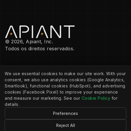
© 2026, Apiant, Inc.
Todos os direitos reservados.
EMPRESA
We use essential cookies to make our site work. With your
Política de privacidade
consent, we also use analytics cookies (Google Analytics,
Política de cookies
Configurações de cookies
Smartlook), functional cookies (HubSpot), and advertising
Termos de serviço
cookies (Facebook Pixel) to improve your experience
and measure our marketing. See our
Cookie Policy
for
details.
RECURSOS
Preferences
Comunidade
Documentação
Blog
Reject All