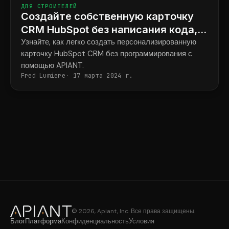
объектов HubSpot из CSV-файла с
помощью кода Клода
Как автоматически создавать свойства HubSpot
(контакты, сделки или компании) с помощью этой
бесплатной системы автоматизации импорта,
Fred Lumiere
18 сентября 2024 г.
созданной на базе APIANT.
ДЛЯ СТРОИТЕЛЕЙ
Создайте собственную карточку
CRM HubSpot без написания кода,
используя код Клода.
Узнайте, как легко создать персонализированную
карточку HubSpot CRM без программирования с
помощью APIANT.