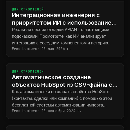
ДЛЯ СТРОИТЕЛЕЙ
Интеграционная инженерия с
приоритетом ИИ с использованием
кода Claude: реальная сессия
Реальная сессия отладки APIANT с настоящими
подсказками. Посмотрите, как ИИ анализирует
отладки
интеграцию с соседним компонентом и историю
Fred Lumiere
20 мая 2026 г.
версий за четыре года, и как интуиция разработчика
предотвращает регрессию, которую кодовая база
никогда не регистрировала.
ДЛЯ СТРОИТЕЛЕЙ
Автоматическое создание