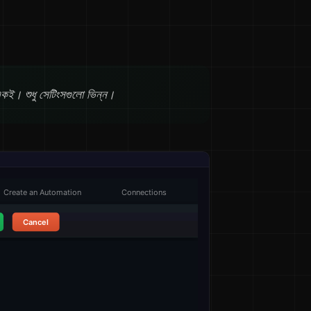
 একই। শুধু সেটিংসগুলো ভিন্ন।