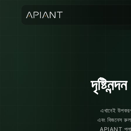
দৃষ্টিন
এখানেই উপকরণগু
এবং বিজনেস রুল
APIANT প্লাগই