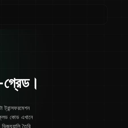
ন-গ্রেড।
া ট্রান্সফরমেশন
 ক্লড কোড এখানে
জ্যুয়ালি তৈরি