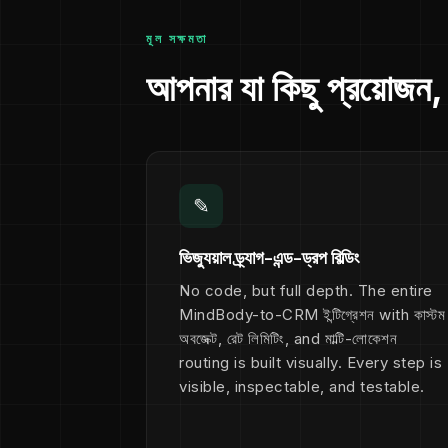
মূল সক্ষমতা
আপনার যা কিছু প্রয়োজন
✎
ভিজ্যুয়াল ড্র্যাগ-এন্ড-ড্রপ বিল্ডিং
No code, but full depth. The entire
MindBody-to-CRM ইন্টিগ্রেশন with কাস্টম
অবজেক্ট, রেট লিমিটিং, and মাল্টি-লোকেশন
routing is built visually. Every step is
visible, inspectable, and testable.