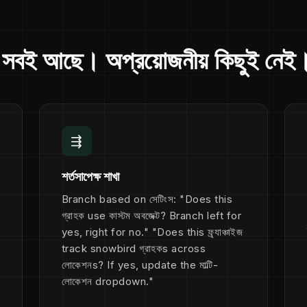
, সবই আছে। অপ্রয়োজনীয় কিছুই নেই
⇶
শর্তসাপেক্ষ শাখা
Branch based on সেটিংস: "Does this
গ্রাহক use কাস্টম অবজেক্ট? Branch left for
yes, right for no." "Does this ফ্র্যাঞ্চাইজ
track snowbird গ্রাহকs across
লোকেশনs? If yes, update the মাল্টি-
লোকেশন dropdown."