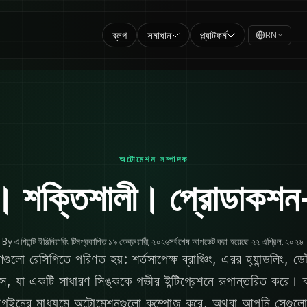
ব্লগ
সমাধান
প্ল্যাটফর্ম
BN
অটোমেশন সম্পাদক
ন্দন। শক্তিশালী। প্রোডাকশ
By
এপিয়ান্ট ইঞ্জিনিয়ারিং টিম
প্রকাশিত
১৯ ফেব্রুয়ারী, ২০২৬
সর্বশেষ আপডেট করা হয়েছে
২২ এপ্রিল, ২০২৬
.
লো রেসিপিতে পরিণত হয়: শর্তসাপেক্ষ ব্রাঞ্চিং, এরর হ্যান্ডলিং, ডেট
স, যা একটি সাধারণ সিঙ্ককে গভীর ইন্টিগ্রেশনে রূপান্তরিত করে।
নের মাধ্যমে অটোমেশনগুলো কম্পোজ করে, অথবা আপনি সেগুলো ভি