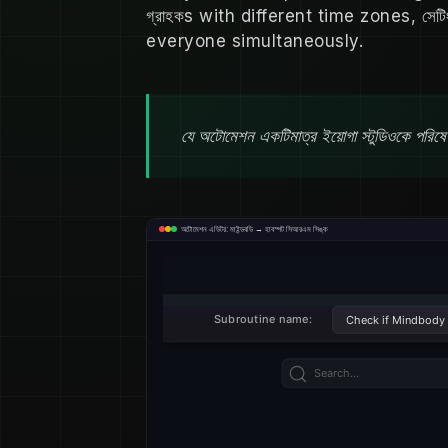
গ্রাহকs with different time zones, স
everyone simultaneously.
যে অটোমেশন একটিমাত্র ইয়োগা স্টুডিওকে পরিষেবা
অটোমেশন এডিটর: মাইন্ডবডি → হাবস্পট সিআরএম সিঙ্ক