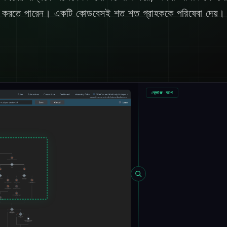
করতে পারেন। একটি কোডবেসই শত শত গ্রাহককে পরিষেবা দেয়।
ক্লোজ-আপ