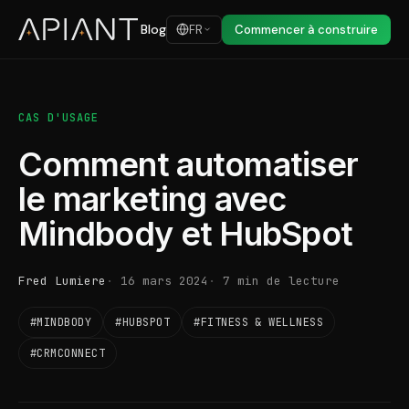
Blog
FR
Commencer à construire
CAS D'USAGE
Comment automatiser
le marketing avec
Mindbody et HubSpot
Fred Lumiere
16 mars 2024
7 min de lecture
#MINDBODY
#HUBSPOT
#FITNESS & WELLNESS
#CRMCONNECT