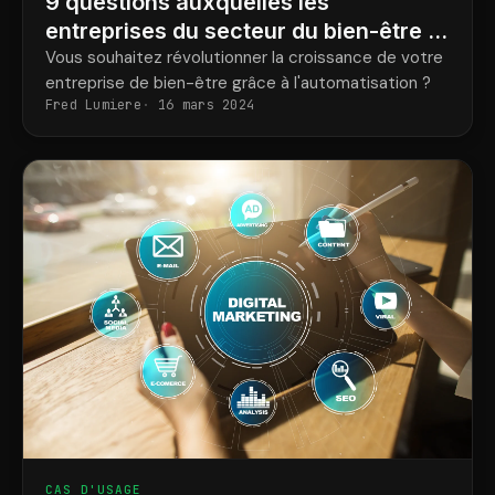
9 questions auxquelles les
entreprises du secteur du bien-être et
du corps doivent répondre pour
Vous souhaitez révolutionner la croissance de votre
entreprise de bien-être grâce à l'automatisation ?
automatiser leur croissance
Fred Lumiere
16 mars 2024
CAS D'USAGE