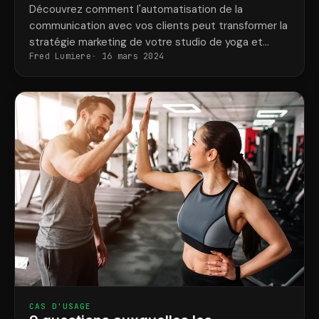
pour les propriétaires
Découvrez comment l'automatisation de la
communication avec vos clients peut transformer la
stratégie marketing de votre studio de yoga et
Fred Lumiere
16 mars 2024
rationaliser ses opérations.
CAS D'USAGE