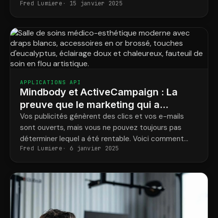
Fred Lumiere
15 janvier 2025
réelles sur la fréquentation, les revenus et la
fidélisation par entraîneur.
APPLICATIONS API
Mindbody et ActiveCampaign : La
preuve que le marketing qui a
réellement vendu le traitement
Vos publicités génèrent des clics et vos e-mails
sont ouverts, mais vous ne pouvez toujours pas
déterminer lequel a été rentable. Voici comment
Fred Lumiere
6 janvier 2025
associer chaque achat Mindbody à la campagne qui
l'a déclenché.