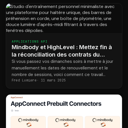
APPLICATIONS API
Mindbody et HighLevel : Mettez fin à
la réconciliation des contrats du
dimanche dans votre studio
Si vous passez vos dimanches soirs à mettre à jour
manuellement les dates de renouvellement et le
nombre de sessions, voici comment ce travail
Fred Lumiere
11 mars 2025
disparaît et comment il vous permet de fidéliser vos
membres.