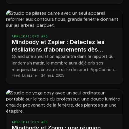
opportunité.
APPLICATIONS API
Mindbody et Zapier : Détectez les
résiliations d’abonnements dès
qu’elles se produisent
Quand une annulation apparaîtra dans le rapport du
lendemain matin, le membre aura déjà pris ses
marques dans une autre salle de sport. AppConnect
Fred Lumiere
14 mai 2025
lance vos campagnes de fidélisation en quelques
minutes, vous laissant ainsi une chance de le
convaincre.
APPLICATIONS API
Mindbody et Zoom : une réunion