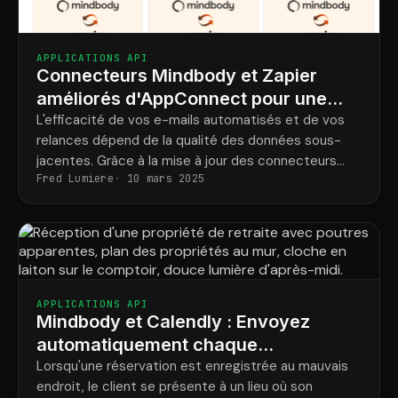
APPLICATIONS API
Connecteurs Mindbody et Zapier
améliorés d'AppConnect pour une
automatisation de studio plus
L'efficacité de vos e-mails automatisés et de vos
relances dépend de la qualité des données sous-
intelligente
jacentes. Grâce à la mise à jour des connecteurs
Fred Lumiere
10 mars 2025
Mindbody d'AppConnect, vous disposez désormais
de toutes les informations nécessaires sur vos
clients et leurs réservations pour personnaliser
chaque message.
APPLICATIONS API
Mindbody et Calendly : Envoyez
automatiquement chaque
consultation au spa approprié
Lorsqu'une réservation est enregistrée au mauvais
endroit, le client se présente à un lieu où son