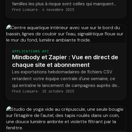
familles les plus à risque sont celles qui manquent
Fred Lumiere
4 novembre 2025
des cours, et elles bénéficient rarement d'une aide
ciblée.
APPLICATIONS API
Mindbody et Zapier : Vue en direct de
chaque site et abonnement
Les exportations hebdomadaires de fichiers CSV
retardent votre équipe centrale d'une semaine, ce
qui entraîne le lancement de campagnes auprès des
Fred Lumiere
10 octobre 2025
membres inactifs et l'acheminement des tickets
vers le mauvais site. AppConnect assure la mise à
jour des informations relatives à chaque site et
adhésion sur l'ensemble de vos outils.