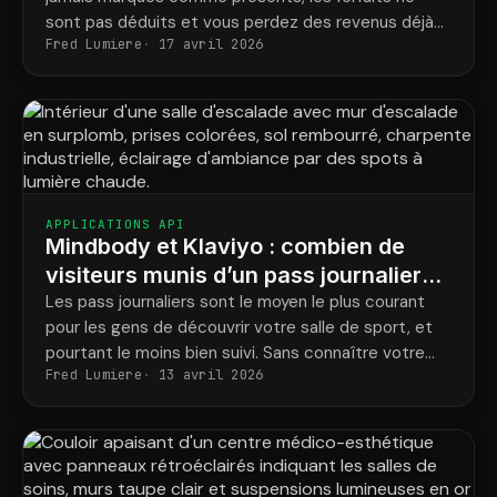
sont pas déduits et vous perdez des revenus déjà
Fred Lumiere
17 avril 2026
acquis. Voici comment corriger ce problème
automatiquement.
APPLICATIONS API
Mindbody et Klaviyo : combien de
visiteurs munis d’un pass journalier
deviennent réellement membres ?
Les pass journaliers sont le moyen le plus courant
pour les gens de découvrir votre salle de sport, et
pourtant le moins bien suivi. Sans connaître votre
Fred Lumiere
13 avril 2026
taux de conversion, impossible de l'améliorer.