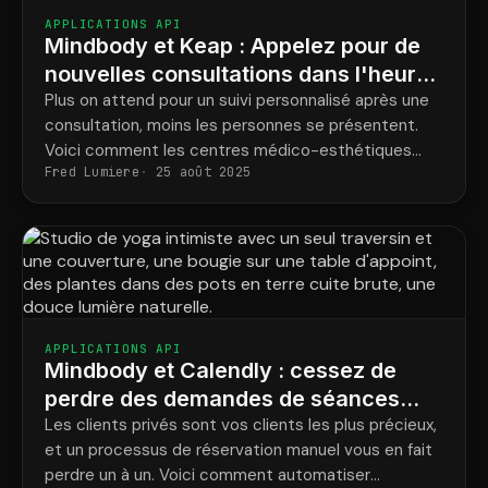
APPLICATIONS API
Mindbody et Keap : Appelez pour de
nouvelles consultations dans l'heure,
pas le lendemain
Plus on attend pour un suivi personnalisé après une
consultation, moins les personnes se présentent.
Voici comment les centres médico-esthétiques
Fred Lumiere
25 août 2025
contactent chaque nouveau prospect en moins
d'une heure.
APPLICATIONS API
Mindbody et Calendly : cessez de
perdre des demandes de séances
privées à cause d’un entonnoir
Les clients privés sont vos clients les plus précieux,
et un processus de réservation manuel vous en fait
défaillant
perdre un à un. Voici comment automatiser