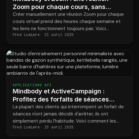
Zoom pour chaque cours, sans
configuration manuelle
Créer manuellement une réunion Zoom pour chaque
cours virtuel prend des heures chaque semaine et
les liens ne fonctionnent toujours pas. Voici
Fred Lumiere
21 avril 2025
comment faire en sorte que chaque classe crée sa
propre réunion.
APPLICATIONS API
Mindbody et ActiveCampaign :
Profitez des forfaits de séances
avant que vos clients ne se
La plupart des clients qui interrompent un forfait de
séances n'ont jamais décidé d'arrêter, ils ont
désintéressent.
simplement perdu l'habitude. Voici comment les
Fred Lumiere
15 avril 2025
recontacter au bon moment et les fidéliser.