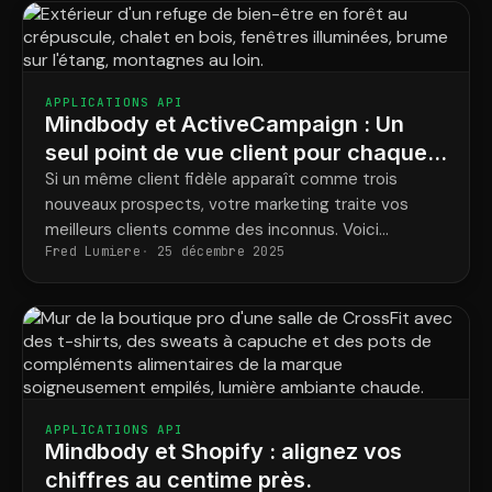
APPLICATIONS API
Mindbody et ActiveCampaign : Un
seul point de vue client pour chaque
lieu de retraite
Si un même client fidèle apparaît comme trois
nouveaux prospects, votre marketing traite vos
meilleurs clients comme des inconnus. Voici
Fred Lumiere
25 décembre 2025
comment centraliser l'historique client dans tous
vos points de vente.
APPLICATIONS API
Mindbody et Shopify : alignez vos
chiffres au centime près.