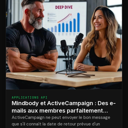
APPLICATIONS API
Mindbody et ActiveCampaign : Des e-
mails aux membres parfaitement
synchronisés avec des mises à jour
ActiveCampaign ne peut envoyer le bon message
que s'il connaît la date de retour prévue d'un
en direct sur les cours