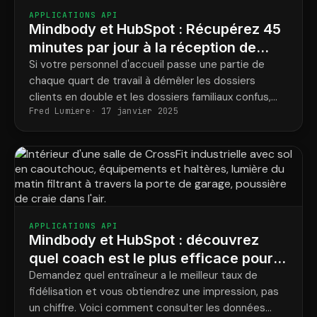
APPLICATIONS API
Mindbody et HubSpot : Récupérez 45
minutes par jour à la réception de
votre spa
Si votre personnel d'accueil passe une partie de
chaque quart de travail à démêler les dossiers
clients en double et les dossiers familiaux confus,
Fred Lumiere
17 janvier 2025
voici comment ce travail de nettoyage disparaît.
APPLICATIONS API
Mindbody et HubSpot : découvrez
quel coach est le plus efficace pour
fidéliser les clients de votre salle de
Demandez quel entraîneur a le meilleur taux de
fidélisation et vous obtiendrez une impression, pas
sport.
un chiffre. Voici comment consulter les données