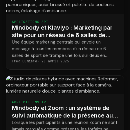
APPLICATIONS API
Mindbody et Klaviyo : Marketing par
site pour un réseau de 6 salles de
sport
Une équipe marketing centrale qui envoie un
message à tous les membres d'un réseau de 6
salles de sport se trompe une fois sur deux en
Fred Lumiere
21 avril 2026
indiquant le nom de l'entraîneur et l'adresse de la
salle.
APPLICATIONS API
Mindbody et Zoom : un système de
suivi automatique de la présence aux
cours virtuels
Lorsque les participants à une réunion Zoom ne sont
jamais marqués comme présents, les forfaits ne