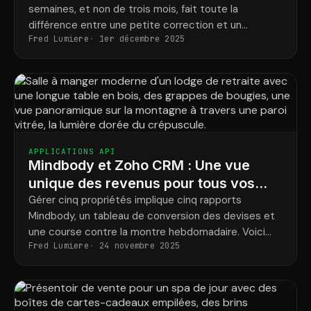
semaines, et non de trois mois, fait toute la
doivent améliorer
différence entre une petite correction et un
Fred Lumiere
1er décembre 2025
trimestre perdu. Voici le tableau de bord qui permet
de la détecter.
APPLICATIONS API
Mindbody et Zoho CRM : Une vue
unique des revenus pour tous vos
sites
Gérer cinq propriétés implique cinq rapports
Mindbody, un tableau de conversion des devises et
une course contre la montre hebdomadaire. Voici
Fred Lumiere
24 novembre 2025
comment visualiser le chiffre d'affaires total du
groupe en un seul endroit, et avec précision.