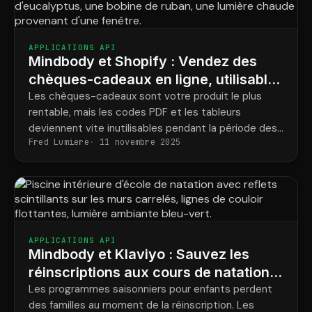
APPLICATIONS API
Mindbody et Shopify : Vendez des
chèques-cadeaux en ligne, utilisables
dès aujourd'hui
Les chèques-cadeaux sont votre produit le plus
rentable, mais les codes PDF et les tableurs
deviennent vite inutilisables pendant la période des
Fred Lumiere
11 novembre 2025
fêtes. ShopConnect transforme chaque chèque-
cadeau en ligne en un véritable crédit que votre
réception peut utiliser dès l'arrivée du bénéficiaire.
APPLICATIONS API
Mindbody et Klaviyo : Sauvez les
réinscriptions aux cours de natation
en récoltant les abandons précoces
Les programmes saisonniers pour enfants perdent
des familles au moment de la réinscription. Les