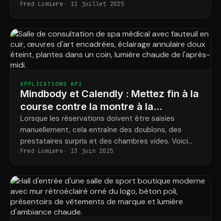
Fred Lumiere
11 juillet 2025
l'ensemble du processus.
APPLICATIONS API
Mindbody et Calendly : Mettez fin à la
course contre la montre à la
réception grâce à la synchronisation
Lorsque les réservations doivent être saisies
manuellement, cela entraîne des doublons, des
des réservations en temps réel
prestataires surpris et des chambres vides. Voici
Fred Lumiere
13 juin 2025
comment chaque réservation est automatiquement
et correctement intégrée au planning.