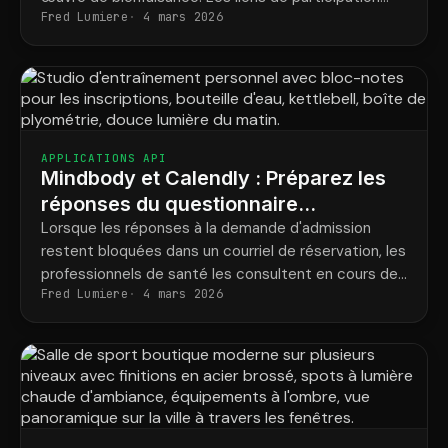
Fred Lumiere
4 mars 2026
personnels garantissent que chaque participant a
bien payé.
APPLICATIONS API
Mindbody et Calendly : Préparez les
réponses du questionnaire
d’admission de chaque client avant
Lorsque les réponses à la demande d'admission
restent bloquées dans un courriel de réservation, les
son arrivée.
professionnels de santé les consultent en cours de
Fred Lumiere
4 mars 2026
séance ou les redemandent en personne. Voici
comment les avoir systématiquement disponibles
dans le dossier client.