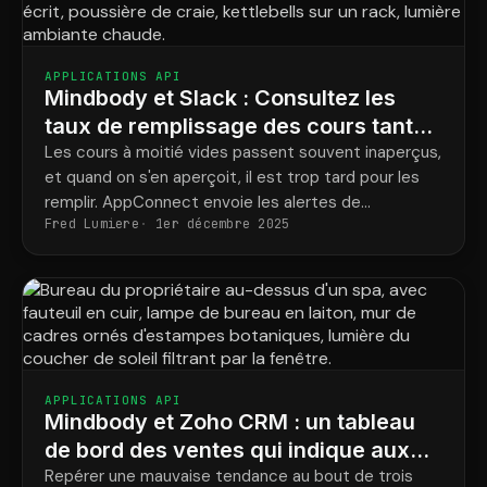
APPLICATIONS API
Mindbody et Slack : Consultez les
taux de remplissage des cours tant
qu’il est encore possible de remplir la
Les cours à moitié vides passent souvent inaperçus,
et quand on s'en aperçoit, il est trop tard pour les
salle.
remplir. AppConnect envoie les alertes de
Fred Lumiere
1er décembre 2025
réservation pertinentes sur Slack pour que vous
puissiez lancer une promotion tant qu'il est encore
temps.
APPLICATIONS API
Mindbody et Zoho CRM : un tableau
de bord des ventes qui indique aux
propriétaires de spas ce qu’ils
Repérer une mauvaise tendance au bout de trois