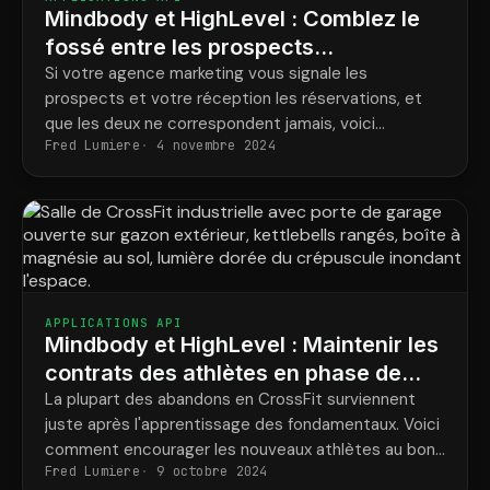
Mindbody et HighLevel : Comblez le
fossé entre les prospects
publicitaires et les clients confirmés
Si votre agence marketing vous signale les
prospects et votre réception les réservations, et
que les deux ne correspondent jamais, voici
Fred Lumiere
4 novembre 2024
comment les relier et convertir davantage de ces
prospects en réservations.
APPLICATIONS API
Mindbody et HighLevel : Maintenir les
contrats des athlètes en phase de
démarrage jusqu'à la fin de la période
La plupart des abandons en CrossFit surviennent
juste après l'apprentissage des fondamentaux. Voici
de retrait.
comment encourager les nouveaux athlètes au bon
Fred Lumiere
9 octobre 2024
moment et les maintenir tout au long de leur