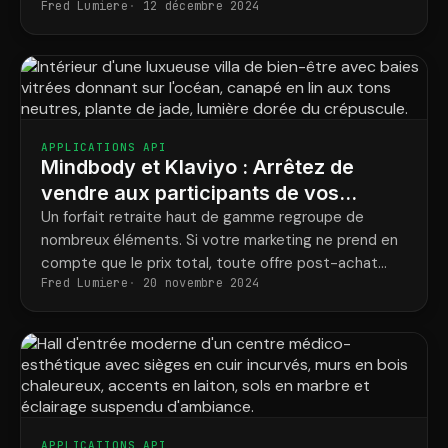
Fred Lumiere
12 décembre 2024
à l'essai, ils perdent des prospects qu'ils devraient
convertir.
APPLICATIONS API
Mindbody et Klaviyo : Arrêtez de
vendre aux participants de vos
retraites des choses qu'ils ont déjà
Un forfait retraite haut de gamme regroupe de
nombreux éléments. Si votre marketing ne prend en
achetées
compte que le prix total, toute offre post-achat
Fred Lumiere
20 novembre 2024
relève de la conjecture.
APPLICATIONS API