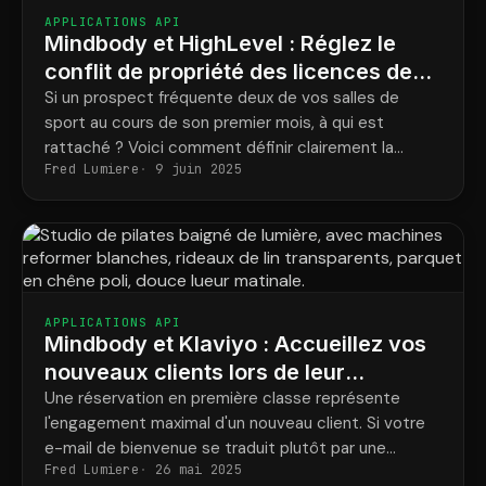
APPLICATIONS API
Mindbody et HighLevel : Réglez le
conflit de propriété des licences de
franchise avant qu’il ne commence
Si un prospect fréquente deux de vos salles de
sport au cours de son premier mois, à qui est
rattaché ? Voici comment définir clairement la
Fred Lumiere
9 juin 2025
responsabilité des prospects plutôt que de la
remettre en question.
APPLICATIONS API
Mindbody et Klaviyo : Accueillez vos
nouveaux clients lors de leur
réservation, et non lors de leur
Une réservation en première classe représente
l'engagement maximal d'un nouveau client. Si votre
inscription à une liste.
e-mail de bienvenue se traduit plutôt par une
Fred Lumiere
26 mai 2025
inscription à la newsletter, vous ratez cette