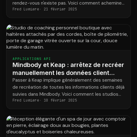
rendez-vous n'existe pas. Voici comment acheminer
Fred Lumiere
21 février 2025
correctement chaque consultation inter-sites dès
le départ.
APPLICATIONS API
Mindbody et Keap : arrêtez de recréer
manuellement les données client
dans Keap
Passer à Keap implique généralement des semaines
de recréation de toutes les informations clients déjà
suivies dans Mindbody. Voici comment les studios
Fred Lumiere
10 février 2025
peuvent éviter cette étape et être opérationnels
dès le premier jour avec Keap.