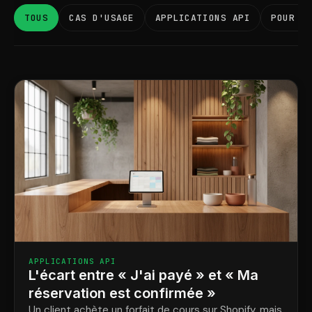
TOUS
CAS D'USAGE
APPLICATIONS API
POUR L
APPLICATIONS API
L'écart entre « J'ai payé » et « Ma
réservation est confirmée »
Un client achète un forfait de cours sur Shopify, mais