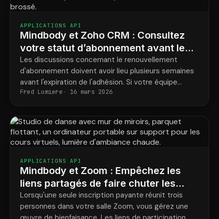
APPLICATIONS API
Mindbody et Zoho CRM : Consultez
votre statut d’abonnement avant le
renouvellement
Les discussions concernant le renouvellement
d'abonnement doivent avoir lieu plusieurs semaines
avant l'expiration de l'adhésion. Si votre équipe
Fred Lumiere
16 mars 2026
commerciale n'a accès aux données des
abonnements qu'à la fin du mois, il est déjà trop tard
pour en discuter.
APPLICATIONS API
Mindbody et Zoom : Empêchez les
liens partagés de faire chuter les
revenus des cours
Lorsqu'une seule inscription payante réunit trois
personnes dans votre salle Zoom, vous gérez une
œuvre de bienfaisance. Les liens de participation