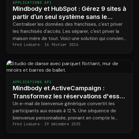
APPLICATIONS API
Mindbody et HubSpot : Gérez 9 sites à
partir d’un seul système sans le
chaos
Centraliser les données des franchises, c'est priver
les franchisés d'accès. Les séparer, c'est priver la
maison mère de tout. Voici une solution qui convient
Fred Lumiere
16 février 2026
aux deux parties.
APPLICATIONS API
Mindbody et ActiveCampaign :
Transformez les réservations d'essai
en abonnements à long terme
Un e-mail de bienvenue générique convertit les
participants aux essais à 12 %. Une séquence de
bienvenue personnalisée, prenant en compte le
Fred Lumiere
29 décembre 2025
cours, le formateur et l'horaire, atteint 40 %. Voici
comment envoyer ce second type d'e-mail.