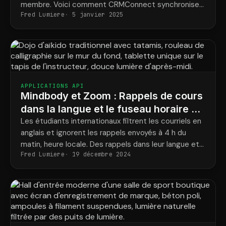
membre. Voici comment CRMConnect synchronise
Fred Lumiere
5 janvier 2025
votre planning Mindbody et vos actions marketing
pour que chaque rappel arrive à temps.
APPLICATIONS API
Mindbody et Zoom : Rappels de cours
dans la langue et le fuseau horaire de
chaque étudiant
Les étudiants internationaux filtrent les courriels en
anglais et ignorent les rappels envoyés à 4 h du
matin, heure locale. Des rappels dans leur langue et à
Fred Lumiere
19 décembre 2024
leur fuseau horaire permettent de résoudre ces
deux problèmes.