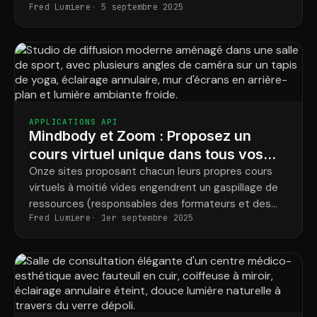
Fred Lumiere
5 septembre 2025
concordent jamais. Voici comment envoyer des e-
mails précis et ciblés à vos membres sans avoir à
gérer ces fichiers.
APPLICATIONS API
Mindbody et Zoom : Proposez un
cours virtuel unique dans tous vos
établissements franchisés.
Onze sites proposant chacun leurs propres cours
virtuels à moitié vides engendrent un gaspillage de
ressources (responsables des formateurs et des
Fred Lumiere
1er septembre 2025
participants). Voici comment organiser moins de
cours, mais plus complets et de meilleure qualité, au
sein d'un même groupe.