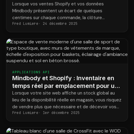
Lorsque vos ventes Shopify et vos données
Mindbody présentent un écart de quelques
centimes sur chaque commande, la clôture
Fred Lumiere
24 décembre 2025
mensuelle devient un véritable casse-tête.
ShopConnect assure une parfaite concordance
entre les deux, si bien que le rapprochement se fait
en un clic, et non en une journée de travail.
APPLICATIONS API
Mindbody et Shopify : Inventaire en
temps réel par emplacement pour une
salle de sport multisite
Lorsque votre site web affiche un stock global au
lieu de la disponibilité réelle en magasin, vous risquez
de vendre plus que nécessaire et de décevoir vos
Fred Lumiere
1er décembre 2025
clients. ShopConnect affiche la disponibilité réelle
pour chaque magasin et achemine chaque
commande vers le magasin approprié.