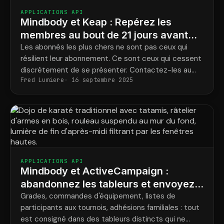
APPLICATIONS API
Mindbody et Keap : Repérez les
membres au bout de 21 jours avant
qu’ils ne quittent discrètement leur
Les abonnés les plus chers ne sont pas ceux qui
résilient leur abonnement. Ce sont ceux qui cessent
compte.
discrètement de se présenter. Contactez-les au
Fred Lumiere
16 septembre 2025
bout de 21 jours et beaucoup reviendront.
APPLICATIONS API
Mindbody et ActiveCampaign :
abandonnez les tableurs et envoyez
des e-mails aux bons membres
Grades, commandes d'équipement, listes de
participants aux tournois, adhésions familiales : tout
est consigné dans des tableurs distincts qui ne