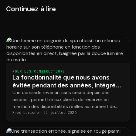
Continuez à lire
POUR LES CONSTRUCTEURS
La fonctionnalité que nous avons
évitée pendant des années, intégrée
en quelques jours.
Une demande revenait sans cesse depuis des
années : permettre aux clients de réserver en
fonction des disponibilités réelles au moment de
Fred Lumiere
22 juillet 2026
l’achat. Nous ne l’avions jamais implémentée. Puis, un
opérateur IA de notre plateforme axée sur l’IA l’a fait
en quelques jours.