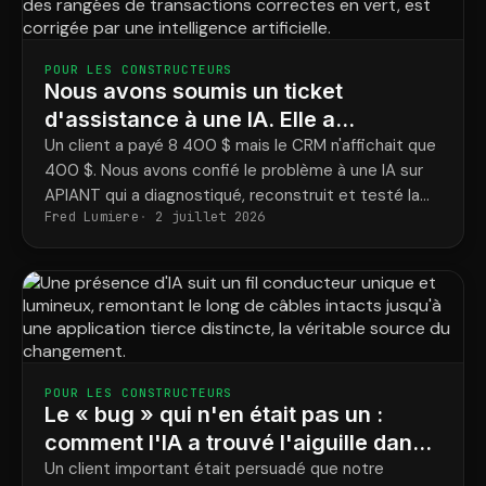
POUR LES CONSTRUCTEURS
Nous avons soumis un ticket
d'assistance à une IA. Elle a
reconstruit l'intégration et bouclé la
Un client a payé 8 400 $ mais le CRM n'affichait que
400 $. Nous avons confié le problème à une IA sur
boucle.
APIANT qui a diagnostiqué, reconstruit et testé la
Fred Lumiere
2 juillet 2026
correction de bout en bout.
POUR LES CONSTRUCTEURS
Le « bug » qui n'en était pas un :
comment l'IA a trouvé l'aiguille dans
la botte de foin et a facilité notre
Un client important était persuadé que notre