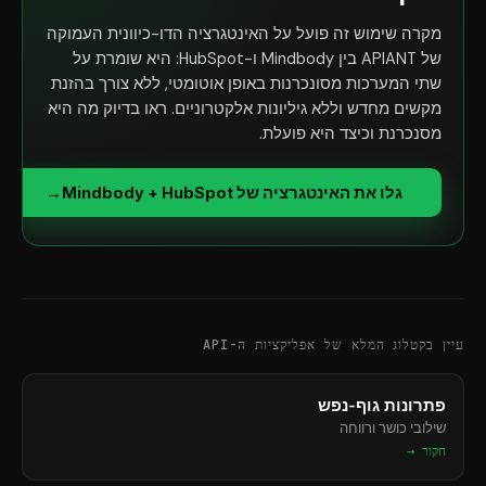
מקרה שימוש זה פועל על האינטגרציה הדו-כיוונית העמוקה
של APIANT בין Mindbody ו-HubSpot: היא שומרת על
שתי המערכות מסונכרנות באופן אוטומטי, ללא צורך בהזנת
מקשים מחדש וללא גיליונות אלקטרוניים. ראו בדיוק מה היא
מסנכרנת וכיצד היא פועלת.
גלו את האינטגרציה של Mindbody + HubSpot
→
עיין בקטלוג המלא של אפליקציות ה-API
פתרונות גוף-נפש
שילובי כושר ורווחה
חקור →