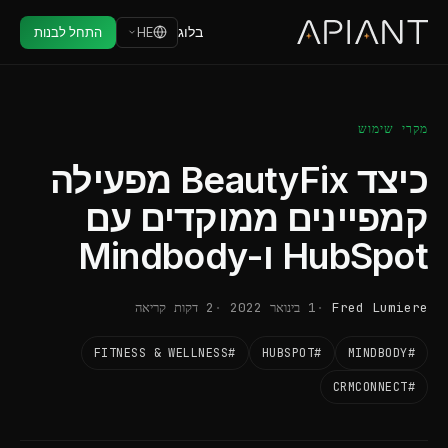
בלוג
HE
התחל לבנות
מקרי שימוש
כיצד BeautyFix מפעילה
קמפיינים ממוקדים עם
HubSpot ו-Mindbody
Fred Lumiere
1 בינואר 2022
2 דקות קריאה
#FITNESS & WELLNESS
#HUBSPOT
#MINDBODY
#CRMCONNECT