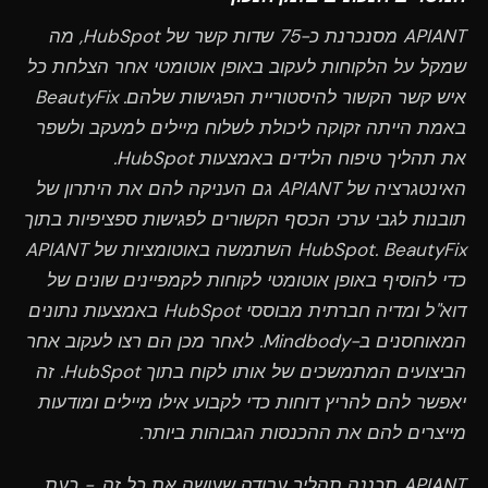
APIANT מסנכרנת כ-75 שדות קשר של HubSpot, מה
שמקל על הלקוחות לעקוב באופן אוטומטי אחר הצלחת כל
איש קשר הקשור להיסטוריית הפגישות שלהם. BeautyFix
באמת הייתה זקוקה ליכולת לשלוח מיילים למעקב ולשפר
את תהליך טיפוח הלידים באמצעות HubSpot.
האינטגרציה של APIANT גם העניקה להם את היתרון של
תובנות לגבי ערכי הכסף הקשורים לפגישות ספציפיות בתוך
HubSpot. BeautyFix השתמשה באוטומציות של APIANT
כדי להוסיף באופן אוטומטי לקוחות לקמפיינים שונים של
דוא"ל ומדיה חברתית מבוססי HubSpot באמצעות נתונים
המאוחסנים ב-Mindbody. לאחר מכן הם רצו לעקוב אחר
הביצועים המתמשכים של אותו לקוח בתוך HubSpot. זה
יאפשר להם להריץ דוחות כדי לקבוע אילו מיילים ומודעות
מייצרים להם את ההכנסות הגבוהות ביותר.
APIANT תכננה תהליך עבודה שעושה את כל זה. - כעת