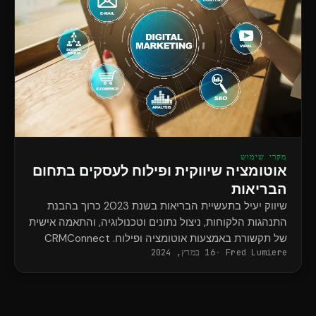
מקרי שימוש
אוטומציה שיווקית ופילוח לעסקים בתחום
הבריאות
שיווק יעיל בתעשיית הבריאות בשנת 2023 כרוך בהבנת
התנהגות הלקוחות, ניצול נתונים וטכנולוגיה, והתאמה אישית
של תקשורת באמצעות אוטומציה ופילוח. CRMConnect
Fred Lumiere
16 במרץ, 2024
מסנכרן את Mindbody ו-HubSpot עבור...