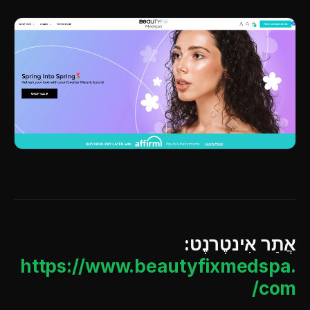
אֲתַר אִינטֶרנֶט:
https://www.beautyfixmedspa.
com/