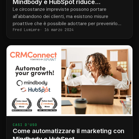
Mindbody e HubSpot riduce
l'abbandono dei clienti
Le circostanze impreviste possono portare
all'abbandono dei clienti, ma esistono misure
proattive che è possibile adottare per prevenirlo.
Fred Lumiere
16 marzo 2024
Integrando Mindbody e HubSpot, è possibile ridurre
efficacemente l'abbandono e mantenere i clienti
coinvolti e fedeli.
CASI D'USO
Come automatizzare il marketing con
Mindbody e HubSpot