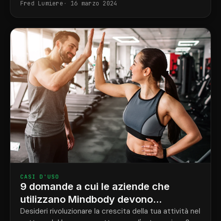
Fred Lumiere
16 marzo 2024
CASI D'USO
9 domande a cui le aziende che
utilizzano Mindbody devono
rispondere per automatizzare la
Desideri rivoluzionare la crescita della tua attività nel