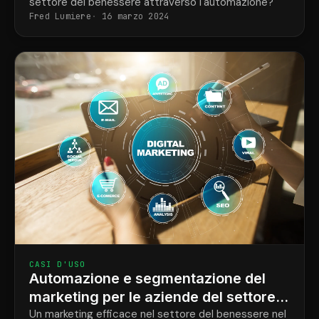
settore del benessere attraverso l'automazione?
crescita
Fred Lumiere
16 marzo 2024
CASI D'USO
Automazione e segmentazione del
marketing per le aziende del settore
benessere.
Un marketing efficace nel settore del benessere nel