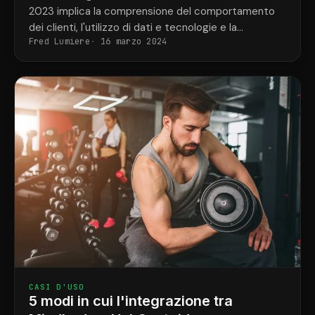
2023 implica la comprensione del comportamento
dei clienti, l'utilizzo di dati e tecnologie e la
Fred Lumiere
16 marzo 2024
personalizzazione delle comunicazioni attraverso
l'automazione e la segmentazione. CRMConnect
sincronizza Mindbody e HubSpot per...
CASI D'USO
5 modi in cui l'integrazione tra