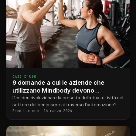
CASI D'USO
9 domande a cui le aziende che
utilizzano Mindbody devono
rispondere per automatizzare la
Desideri rivoluzionare la crescita della tua attività nel
settore del benessere attraverso l'automazione?
crescita
Fred Lumiere
16 marzo 2024