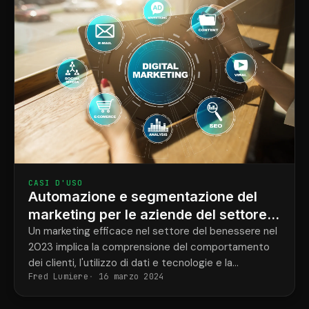
CASI D'USO
Automazione e segmentazione del
marketing per le aziende del settore
benessere.
Un marketing efficace nel settore del benessere nel
2023 implica la comprensione del comportamento
dei clienti, l'utilizzo di dati e tecnologie e la
Fred Lumiere
16 marzo 2024
personalizzazione delle comunicazioni attraverso
l'automazione e la segmentazione. CRMConnect