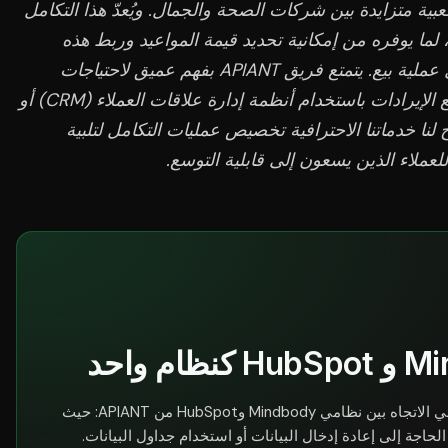
ب تكامل APIANT مع HubSpot شعبية متزايدة بين شركات الصحة والجمال. ويُعدّ هذا التكامل
، لما يوفره من إمكانية تحديد قيمة المواعيد وربط هذه
المعلومات بجهود التسويق المرتبطة بكل عملية بيع. يتمتع فريق APIANT بفهم عميق لاحتياجات
عملائه فيما يتعلق بتحليلات التسويق وتتبع الإيرادات باستخدام أنظمة إدارة علاقات العملاء (CRM) أو
تمتة التسويق مثل HubSpot. تتيح لنا خدماتنا الاحترافية تخصيص عمليات التكامل لتلبية
للعملاء الذين يسعون إلى قابلية التوسع.
تعتمد هذه الحالة على التكامل العميق ثنائي الاتجاه بين نظامي Mindbody وHubSpot من APIANT: حيث
الحاجة إلى إعادة إدخال البيانات أو استخدام جداول البيانات.