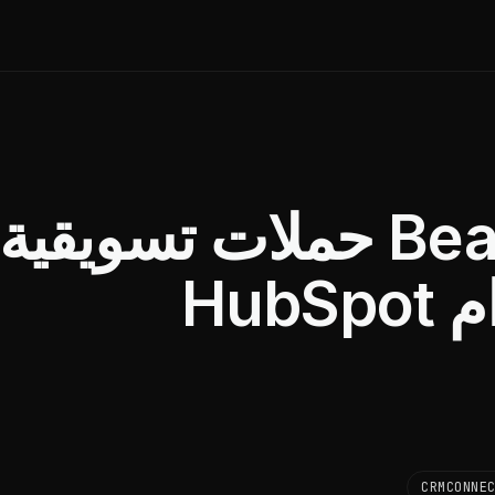
كيف تدير BeautyFix حملات تسويقية
مستهدفة باستخدام HubSpot