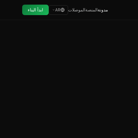
مدونة
المنصة
الموصلات
ابدأ البناء
AR