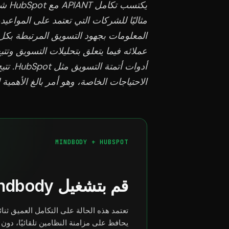
يكتس
مثاليًا للشركات التي تعتمد على المواعيد
أدوات أ
الاحتياجات الخاصة، وهو أمر بالغ الأهمية 
MINDBODY + HUBSPOT
قم بتشغيل Mindbody و HubSpot كنظام واحد
يحافظ على مزامنة النظامين تلقائيًا، دون 