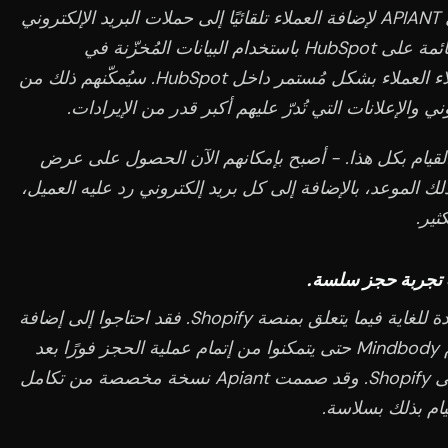
استخدمت BeautyFix ميزات الأتمتة في APIANT لإضافة العملاء تلقائيًا إلى حملات البريد الإلكتروني
ووسائل التواصل الاجتماعي المختلفة القائمة على HubSpot باستخدام البيانات المُخزّنة في
Mindbody. بعد ذلك، أرادوا تتبّع أداء هؤلاء العملاء بشكل مُستمر داخل HubSpot. سيُمكّنهم ذلك من
ني والإعلانات التي تُدرّ عليهم أكبر قدر من الإيرادات.
ام عمل يتيح القيام بكل هذا. - أصبح بإمكانهم الآن الحصول على عرض
 الموعد، بالإضافة إلى كل بريد إلكتروني رد عليه العميل،
ثير.
كان لدى BeautyFix أيضًا احتياجات محددة للغاية فيما يتعلق بمنصة Shopify. فقد احتاجوا إلى إضافة
المبيعات التي تتم عبر Shopify إلى نظام Mindbody حتى يتمكنوا من إتمام عملية الحجز فورًا بعد
شراء العميل عبر متجرهم الإلكتروني على Shopify. وقد صممت Apiant نسخة مخصصة من تكامل