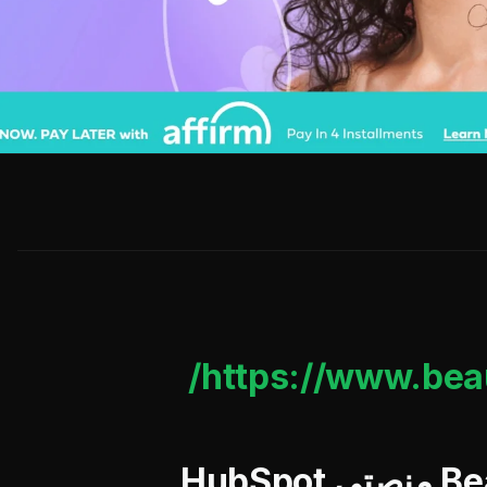
https://www.bea
كيف تستخدم BeautyFix منصتي HubSpot