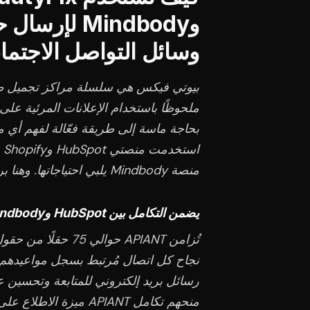
وMindbody ل
وسائل التواصل الاجتم
بيوتي فيكس هي سلسلة مراكز تجميل طبي
ملحوظًا باستخدام الإعلانات المرئية على
بحاجة ماسة إلى طريقة فعّالة لفهم أي من
اس
منصة Mindbody يلبي احتياجاتها. وهنا برز دور APIANT.
يضمن التكامل بين HubSpot وMindbody إرسال الرسائل الصحيحة في الوقت المناسب