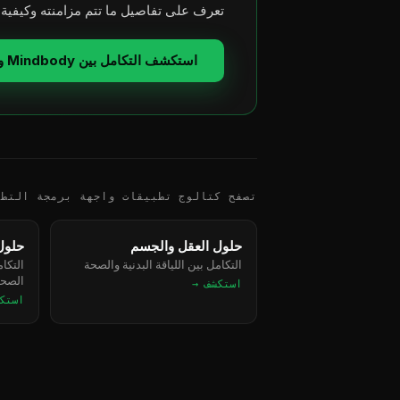
تعرف على تفاصيل ما تتم مزامنته وكيفية 
استكشف التكامل بين Mindbody و HubSpot
تصفح كتالوج تطبيقات واجهة برمجة التطب
حلول العقل والجسم
حلول 
التكامل بين اللياقة البدنية والصحة
التكا
الصحي
استكشف →
استك