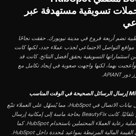
إرسال حملات تسويقية مستهدفة عبر
اعي
ة تضم أربعة فروع في مدينة نيويورك. حققت نجاحًا
 مواقع التواصل الاجتماعي لجذب عملاء جدد، لكنها كانت
 استثماراتها التسويقية يحقق أفضل النتائج. كانت قد
تخدمت منصتي HubSpot وShopify وأعجبت بهما، لكنها واجهت صعوبة في إيجاد تكامل مع
تُزامن APIANT حوالي 75 حقلًا من حقول بيانات الاتصال في HubSpot، مما يُسهّل على العملاء تتبّع
نجاح كل اتصال مُرتبط بسجل مواعيدهم تلقائيًا. كانت BeautyFix بحاجة ماسة إلى إمكانية إرسال
رسائل بريد إلكتروني للمتابعة وتحسين عملية رعاية العملاء المحتملين باستخدام HubSpot. كما
منحهم تكامل APIANT ميزة الاطلاع على القيمة المالية المرتبطة بمواعيد مُحددة داخل HubSpot.