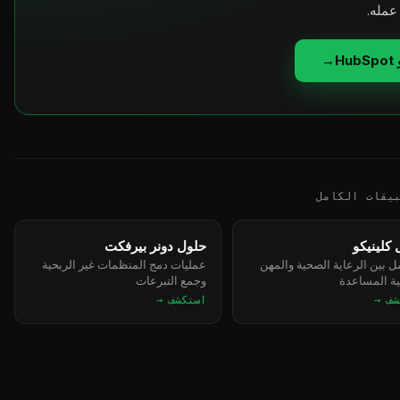
عمله.
→
يقات الكامل
كلينيكو
حلول دونر بيرفكت
مل بين الرعاية الصحية والمهن
عمليات دمج المنظمات غير الربحية
ة المساعدة
وجمع التبرعات
شف →
استكشف →