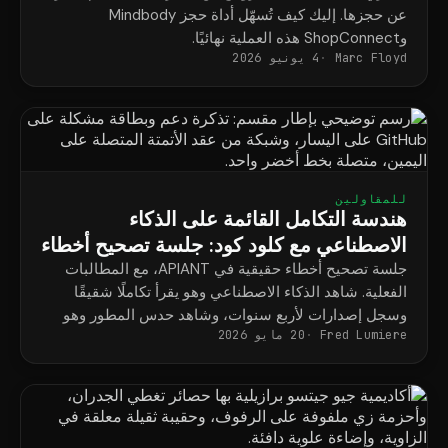
عن حجزها. إليك كيف تُسهّل أداة حجز Mindbody
وShopConnect هذه العملية نهائيًا.
Marc Floyd
4 يونيو 2026
للمقاولين
هندسة التكامل القائمة على الذكاء
الاصطناعي مع كلود كود: جلسة تصحيح أخطاء
حقيقية
جلسة تصحيح أخطاء حقيقية في APIANT، مع المطالبات
الفعلية. شاهد الذكاء الاصطناعي وهو يقرأ تكاملًا شقيقًا
وسجل إصدارات لأربع سنوات، وشاهد حدس المطور وهو
Fred Lumiere
20 مايو 2026
يوقف تراجعًا لم يسجله الكود البرمجي أبدًا.