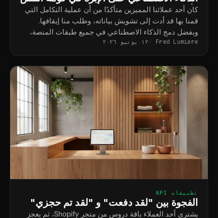
وأنهى عملية التكامل لدينا في دقائق
كان أحد عملائنا المميزين متأكدًا من أن عملية التكامل التي
قمنا بها قد أدت إلى تشويش بياناته، وطلب منا إيقافها.
وبفضل دمج الذكاء الاصطناعي في جميع طبقات المنصة،
Fred Lumiere
١٢ يونيو ٢٠٢٦
تمكّنا من تتبع تاريخ أحد السجلات بالكامل، وأثبتنا، بالأدلة، أن
التغيير ناتج عن تطبيق تابع لجهة خارجية، وذلك في غضون
دقائق.
تطبيقات API
الفجوة بين "لقد دفعت" و "لقد تم حجزي"
يشتري أحد العملاء باقة دروس من متجر Shopify، ثم يعجز