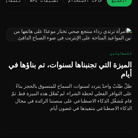
الجميع
حالات الاستخدام
تطبيقات API
للمقاولي
للمقاولين
الميزة التي تجنبناها لسنوات، تم بناؤها في
أيام
ظلّ طلبٌ واحدٌ يتردد لسنوات: السماح للمتسوق بالحجز بناءً
على التوافر الفعلي لحظة الشراء. لم نُفعّل هذه الميزة قط. ثمّ
قام مُشغّل الذكاء الاصطناعي على منصتنا الرائدة في مجال
الذكاء الاصطناعي بتنفيذها في غضون أيام.