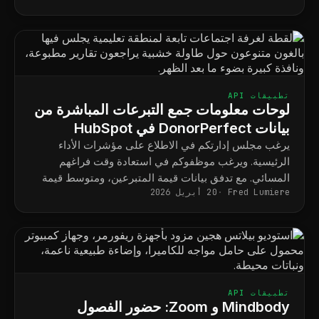
تطبيقات API
لوحات معلومات جمع التبرعات المباشرة من
بيانات DonorPerfect في HubSpot
يرغب مجلس إدارتكم في الاطلاع على مؤشرات الأداء
الرئيسية. ويرغب موظفوكم في استعادة وقت فراغهم
المسائي. مع تدفق بيانات قيمة المتبرعين، ومتوسط قيمة
Fred Lumiere
20 أبريل 2026
التبرعات، وأداء الحملات إلى منصة HubSpot، يتوقف
التقرير الشهري لمجلس الإدارة عن كونه مشروعًا يستغرق
أربعة أيام، ويصبح لوحة معلومات محفوظة.
تطبيقات API
Mindbody و Zoom: حضور الفصول