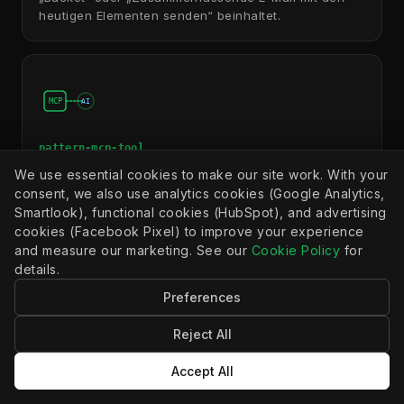
heutigen Elementen senden“ beinhaltet.
MCP
AI
pattern-mcp-tool
MCP-Tool
We use essential cookies to make our site work. With your
consent, we also use analytics cookies (Google Analytics,
Musterreferenz für MCP-Tool-Automatisierungen, die
MCP-Clients (Claude Desktop, Cursor, ChatGPT MCP
Smartlook), functional cookies (HubSpot), and advertising
usw.) als aufrufbare Tools zur Verfügung gestellt
cookies (Facebook Pixel) to improve your experience
werden. Wird von /build-automation geladen, wenn
and measure our marketing. See our
Cookie Policy
for
die Absicht „für Claude verfügbar machen“, „für
details.
MCP-Client verfügbar machen“, „MCP-Tool“, „Model
Preferences
Context Protocol“ oder „von einem KI-Assistenten
aufrufbar machen“ beinhaltet.
Reject All
Accept All