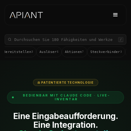
/
d Bereitstellen
Auslöser
Aktionen
Steckverbinder
s
3
6
7
3
⚖ PATENTIERTE TECHNOLOGIE
BEDIENBAR MIT CLAUDE CODE · LIVE-
INVENTAR
Eine Eingabeaufforderung.
Eine Integration.