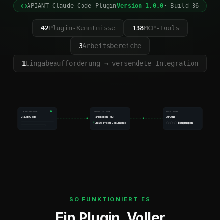
APIANT Claude Code-Plugin
Version 1.0.0
• Build 36
42
Plugin-Kenntnisse
138
MCP-Tools
3
Arbeitsbereiche
1
Eingabeaufforderung → versendete Integration
ORCHESTRATOR
APIANT-PLUGIN
PLATTFORM
Claude Code
Fähigkeiten + MCP
APIANT
Baugruppen
Entwickler
Produkt
Dokumente
SO FUNKTIONIERT ES
Ein Plugin. Voller