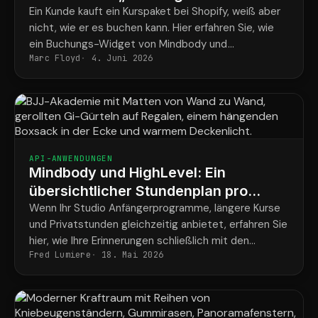
Ein Kunde kauft ein Kurspaket bei Shopify, weiß aber
nicht, wie er es buchen kann. Hier erfahren Sie, wie
ein Buchungs-Widget von Mindbody und
Marc Floyd
4. Juni 2026
ShopConnect dieses Problem endgültig lösen.
API-ANWENDUNGEN
Mindbody und HighLevel: Ein
übersichtlicher Stundenplan pro
Schüler für alle Programme
Wenn Ihr Studio Anfängerprogramme, längere Kurse
und Privatstunden gleichzeitig anbietet, erfahren Sie
hier, wie Ihre Erinnerungen schließlich mit den
Fred Lumiere
18. Mai 2026
tatsächlichen Buchungen der einzelnen Schüler
übereinstimmen.