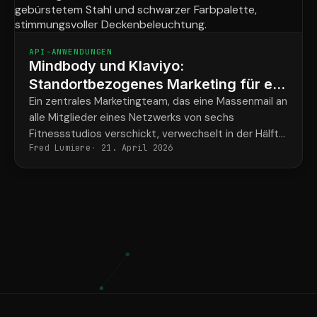
API-ANWENDUNGEN
Mindbody und Klaviyo:
Standortbezogenes Marketing für ein
Krafttrainingsnetzwerk mit 6 Studios
Ein zentrales Marketingteam, das eine Massenmail an
alle Mitglieder eines Netzwerks von sechs
Fitnessstudios verschickt, verwechselt in der Hälfte
Fred Lumiere
21. April 2026
der Fälle den Namen des Trainers und die Adresse
des Fitnessstudios.