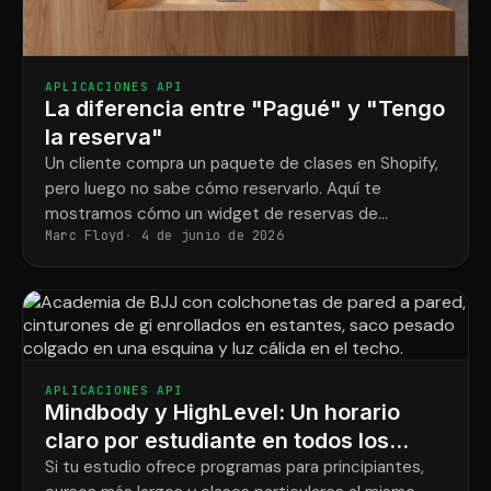
APLICACIONES API
La diferencia entre "Pagué" y "Tengo
la reserva"
Un cliente compra un paquete de clases en Shopify,
pero luego no sabe cómo reservarlo. Aquí te
mostramos cómo un widget de reservas de
Marc Floyd
4 de junio de 2026
Mindbody y ShopConnect solucionan ese problema
definitivamente.
APLICACIONES API
Mindbody y HighLevel: Un horario
claro por estudiante en todos los
programas.
Si tu estudio ofrece programas para principiantes,