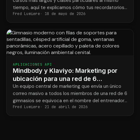
cursos más largos y clases particulares al mismo
tiempo, aquí te explicamos cómo tus recordatorios
Fred Lumiere
18 de mayo de 2026
finalmente coincidirán con lo que cada estudiante ha
reservado.
APLICACIONES API
Mindbody y Klaviyo: Marketing por
ubicación para una red de 6
gimnasios de entrenamiento de
Un equipo central de marketing que envía un único
correo masivo a todos los miembros de una red de 6
fuerza.
gimnasios se equivoca en el nombre del entrenador
Fred Lumiere
21 de abril de 2026
y la dirección del gimnasio la mitad de las veces.