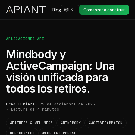
Blog
ES
Comenzar a construir
APLICACIONES API
Mindbody y
ActiveCampaign: Una
visión unificada para
todos los retiros.
Fred Lumiere
25 de diciembre de 2025
Lectura de 4 minutos
#FITNESS & WELLNESS
#MINDBODY
#ACTIVECAMPAIGN
#CRMCONNECT
#FOR ENTERPRISE