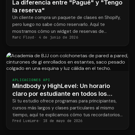
La diferencia entre "Pagué" y "Tengo
la reserva"
Un cliente compra un paquete de clases en Shopify,
pero luego no sabe cómo reservarlo. Aquí te
mostramos cómo un widget de reservas de
Marc Floyd
4 de junio de 2026
Mindbody y ShopConnect solucionan ese problema
definitivamente.
APLICACIONES API
Mindbody y HighLevel: Un horario
claro por estudiante en todos los
programas.
Si tu estudio ofrece programas para principiantes,
cursos más largos y clases particulares al mismo
tiempo, aquí te explicamos cómo tus recordatorios
Fred Lumiere
18 de mayo de 2026
finalmente coincidirán con lo que cada estudiante ha
reservado.