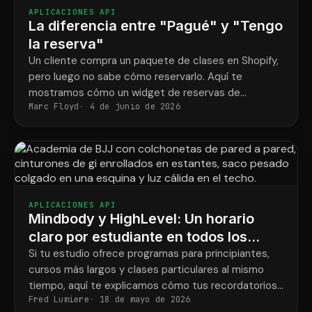
APLICACIONES API
La diferencia entre "Pagué" y "Tengo
la reserva"
Un cliente compra un paquete de clases en Shopify,
pero luego no sabe cómo reservarlo. Aquí te
mostramos cómo un widget de reservas de
Marc Floyd
4 de junio de 2026
Mindbody y ShopConnect solucionan ese problema
definitivamente.
APLICACIONES API
Mindbody y HighLevel: Un horario
claro por estudiante en todos los
programas.
Si tu estudio ofrece programas para principiantes,
cursos más largos y clases particulares al mismo
tiempo, aquí te explicamos cómo tus recordatorios
Fred Lumiere
18 de mayo de 2026
finalmente coincidirán con lo que cada estudiante ha