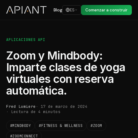
Blog
ES
Comenzar a construir
APLICACIONES API
Zoom y Mindbody:
Imparte clases de yoga
virtuales con reserva
automática.
Fred Lumiere
17 de marzo de 2024
Lectura de 4 minutos
#MINDBODY
#FITNESS & WELLNESS
#ZOOM
#ZOOMCONNECT