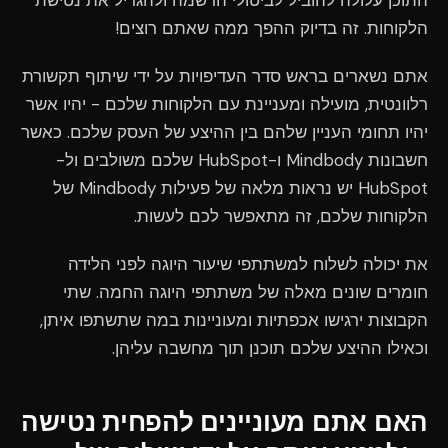
התוכן עלולה להוביל לביטולי הרשמה ולהגדיל את נטישת
הלקוחות. זה בדיוק ההפך ממה שאתם רוצים!
אתם נשארים בראש סדר העדיפויות על ידי שיתוף תקשורת
רלוונטית, מועילה ומעניינת עם הלקוחות שלכם - יהיו אשר
יהיו תחומי העניין שלהם בין ההיצע של העסק שלכם. כאשר
חשבונות Mindbody ו-HubSpot שלכם משולבים ול-
HubSpot יש נראות מלאה של פעילות Mindbody של
הלקוחות שלכם, זה מתאפשר לכם לעשות.
את יכולה לשלוח למשתתפי שיעור היוגה לפני הלידה
חומרים שונים מאלה של משתתפי היוגה החמה. שתי
הקבוצות ירגישו אכפתיות ומעוניינות במה שתשתפו איתן,
וכאילו ההיצע שלכם תוכנן תוך מחשבה עליהן.
האם אתם מעוניינים להפחית נטישה