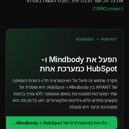
את כל זה, ועוד הרבה יותר, תוכלו לעשות בעזרתו
CRMConnect.
MINDBODY + HUBSPOT
הפעל את Mindbody ו-
HubSpot כמערכת אחת
מקרה שימוש זה פועל על האינטגרציה הדו-כיוונית העמוקה
של APIANT בין Mindbody ו-HubSpot: היא שומרת על
שתי המערכות מסונכרנות באופן אוטומטי, ללא צורך בהזנת
מקשים מחדש וללא גיליונות אלקטרוניים. ראו בדיוק מה היא
מסנכרנת וכיצד היא פועלת.
גלו את האינטגרציה של Mindbody + HubSpot
→