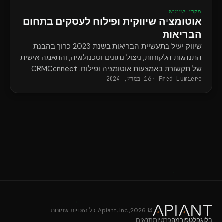
מקרי שימוש
אוטומציה שיווקית ופילוח לעסקים בתחום
הבריאות
שיווק יעיל בתעשיית הבריאות בשנת 2023 כרוך בהבנת
התנהגות הלקוחות, ניצול נתונים וטכנולוגיה, והתאמה אישית
של תקשורת באמצעות אוטומציה ופילוח. CRMConnect
Fred Lumiere
16 במרץ, 2024
מסנכרן את Mindbody ו-HubSpot עבור...
© 2026, Apiant, Inc. כל הזכויות שמורות.
בלוג
פלטפורמה
פְּרָטִיוּת
תנאים