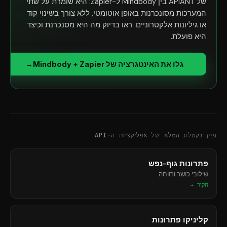
של APIANT בין Mindbody ל-Zapier: היא שומרת על שתי
המערכות מסונכרנות באופן אוטומטי, ללא צורך בשינוי קוד
או גיליונות אלקטרוניים. ראו בדיוק מה היא מסנכרנת וכיצד
היא פועלת.
גלו את האינטגרציה של Mindbody + Zapier
→
עיין בקטלוג המלא של אפליקציות ה-API
פתרונות גוף-נפש
שילובי כושר ורווחה
חקור →
קליניקו פתרונות