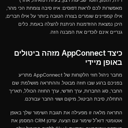
דירה, תזמון, חוסר שביעות רצון, בעיות רפואיות, אחר)
מאפשרות לכם לראות דפוסים: איזו סיבה צומחת הכי מהר,
אילו קמפיינים שומרים בצורה הטובה ביותר על אילו חברים,
היכן נמצאת ההזדמנות הניתנת להצלה באמת. כלים
גנריים אינם לוכדים את המבנה הזה.
כיצד AppConnect מזהה ביטולים
באופן מיידי
מחבר ניהול חוזי הלקוחות של AppConnect מתריע
בפניכם ברגע שבו חוזה מבוטל. וההתראה מושלמת: שם
החבר, סוג החברות, ערך חודשי, ערך החוזה הכולל, תאריך
התחלה, סיבת הביטול, מיקום ושווי החבר עבורכם.
התראה מלאה זו מפעילה את תגובת השימור שלך באופן
אוטומטי: דוא"ל שימור עם הצעה, עדכון CRM המסמן את