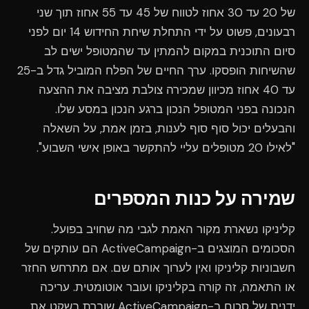
של 20 עד 30 אחוז לטווח של 45 עד 55 אחוז תוך שני
רבעונים, פשוט על ידי התחלת שיחת החידוש 14 יום לפני
סיום התוכנית במקום להמתין עד שהמטופל ישים לב
שהשיחות הופסקו. ערך החיים של הפלח המוביל גדל ב-25
עד 40 אחוז מכיוון שמכירה צולבת מציבה את ההצעה
הנכונה בפני המטופל הנכון ברגע הנכון במסע שלו.
והבעלים יכול סוף סוף לענות, בזמן אמת, על השאלה
"לאילו 20 מטופלים עליי להתקשר באופן אישי השבוע".
שמירה על כנות המספרים
קליניקו נשארת מקור האמת לגבי מה שחויב בפועל.
הסכומים המוצגים ב-ActiveCampaign הם עותקים של
חשבוניות קליניקו ואין לערוך אותם שם. אם מתרחש החזר
או התאמה, זה קורה בקליניקו ועובר אוטומטית. עריכה
ידנית של סכום ב-ActiveCampaign שוברת בשקט את