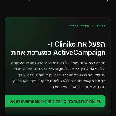
קליניקו + אקטיב קמפיין
הפעל את Cliniko ו-
ActiveCampaign כמערכת אחת
מקרה שימוש זה פועל על האינטגרציה הדו-כיוונית העמוקה
של APIANT בין Clinico ל-ActiveCampaign: היא שומרת
על שתי המערכות מסונכרנות באופן אוטומטי, ללא צורך
בהזנת מקשים מחדש וללא גיליונות אלקטרוניים. ראו בדיוק
מה היא מסנכרנת ואיך היא פועלת.
גלו את האינטגרציה בין קליניקו ל-ActiveCampaign
→