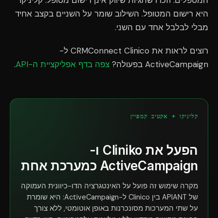
המטפלים. וזכרו שתגיות שיווק אינן רישום מטופל. קליניקו
היא רישום המטופל. השילוב שומר על השניים בקצב אחיד
מבלי לבלבל אחד עם השני.
רוצים לראות את CRMConnect Clinico ל-
ActiveCampaign בפעולה?
צפה בדף אפליקציית ה-API
.
קליניקו + אקטיב קמפיין
הפעל את Cliniko ו-
ActiveCampaign כמערכת אחת
מקרה שימוש זה פועל על האינטגרציה הדו-כיוונית העמוקה
של APIANT בין Clinico ל-ActiveCampaign: היא שומרת
על שתי המערכות מסונכרנות באופן אוטומטי, ללא צורך