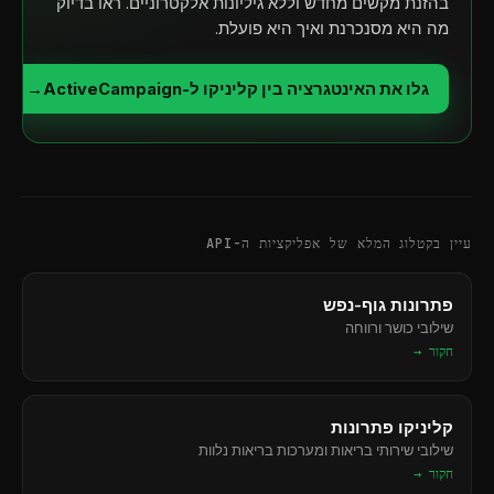
בהזנת מקשים מחדש וללא גיליונות אלקטרוניים. ראו בדיוק
מה היא מסנכרנת ואיך היא פועלת.
גלו את האינטגרציה בין קליניקו ל-ActiveCampaign
→
עיין בקטלוג המלא של אפליקציות ה-API
פתרונות גוף-נפש
שילובי כושר ורווחה
חקור →
קליניקו פתרונות
שילובי שירותי בריאות ומערכות בריאות נלוות
חקור →