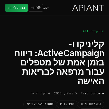
בלוג
HE
התחל לבנות
אפליקציות API
קליניקו ו-
ActiveCampaign: דיווח
בזמן אמת של מטפלים
עבור מרפאה לבריאות
האישה
Fred Lumiere
3 בינואר, 2025
4 דקות קריאה
#ACTIVECAMPAIGN
#CLINIKO
#HEALTHCARE