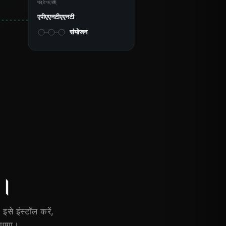
प्लेटफ़ॉर्म
एपीएएनटीएएनटी
संयोजन
च।
से इंस्टॉल करें,
जाएगा।