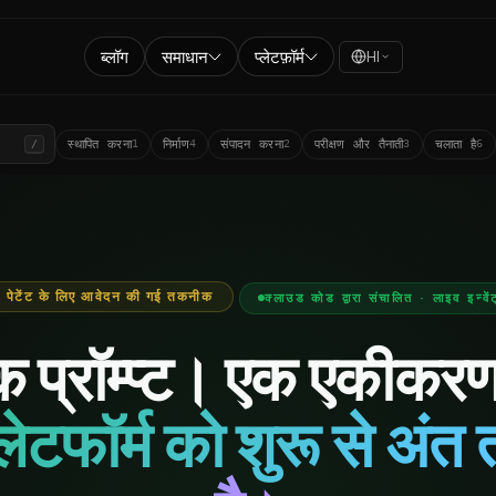
ब्लॉग
समाधान
प्लेटफ़ॉर्म
HI
/
स्थापित करना
निर्माण
संपादन करना
परीक्षण और तैनाती
चलाता है
1
4
2
3
6
 पेटेंट के लिए आवेदन की गई तकनीक
क्लाउड कोड द्वारा संचालित · लाइव इन्वेंट
क प्रॉम्प्ट। एक एकीकर
लेटफॉर्म को शुरू से अं