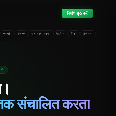
निर्माण शुरू करें
कार्रवाई
योजक
साथ-साथ करना
पैटर्न
ऑप्स
औजार
7
3
1
10
5
27
42
plugin skills
्री
ण।
त तक संचालित करता