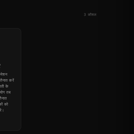
3
कौशल
ं
ोमेशन
तैनात करें
ाती के
योग तब
तैनात
कों को
रे।