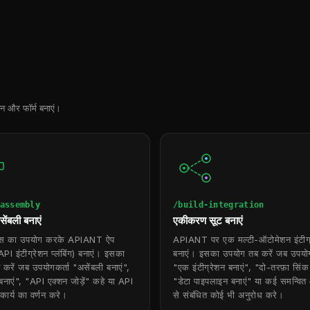
शन और फॉर्म बनाएं।
assembly
/build-integration
ेंबली बनाएं
एकीकरण सूट बनाएं
्स का उपयोग करके APIANT ऐप
APIANT पर एक मल्टी-ऑटोमेशन इंटीग्
PI इंटीग्रेशन प्लंबिंग) बनाएं। इसका
बनाएं। इसका उपयोग तब करें जब उपयोग
करें जब उपयोगकर्ता "असेंबली बनाएं",
"एक इंटीग्रेशन बनाएं", "दो-तरफ़ा सिंक 
बनाएं", "API एक्शन जोड़ें" कहे या API
"डेटा पाइपलाइन बनाएं" या कई समन्वि
 कार्य का वर्णन करे।
से संबंधित कोई भी अनुरोध करे।