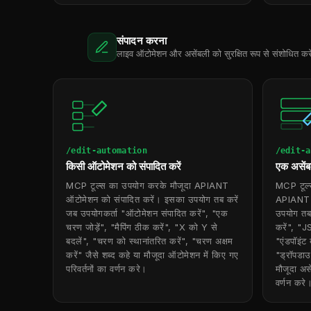
संपादन करना
लाइव ऑटोमेशन और असेंबली को सुरक्षित रूप से संशोधित करें: च
/edit-automation
/edit-a
किसी ऑटोमेशन को संपादित करें
एक असेंबल
MCP टूल्स का उपयोग करके मौजूदा APIANT
MCP टूल्
ऑटोमेशन को संपादित करें। इसका उपयोग तब करें
APIANT अ
जब उपयोगकर्ता "ऑटोमेशन संपादित करें", "एक
उपयोग तब 
चरण जोड़ें", "मैपिंग ठीक करें", "X को Y से
करें", "J
बदलें", "चरण को स्थानांतरित करें", "चरण अक्षम
"एंडपॉइंट 
करें" जैसे शब्द कहे या मौजूदा ऑटोमेशन में किए गए
"ड्रॉपडाउ
परिवर्तनों का वर्णन करे।
मौजूदा असे
वर्णन करे