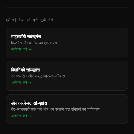
एपीआई ऐप्स की पूरी सूची देखें
माइंडबॉडी सॉल्यूशंस
फिटनेस और वेलनेस का एकीकरण
अन्वेषण करें →
क्लिनिको सॉल्यूशंस
स्वास्थ्य सेवा और संबद्ध स्वास्थ्य एकीकरण
अन्वेषण करें →
डोनरपरफेक्ट सॉल्यूशंस
गैर-लाभकारी संस्थाओं और धन उगाहने वाले संगठनों का एकीकरण
अन्वेषण करें →