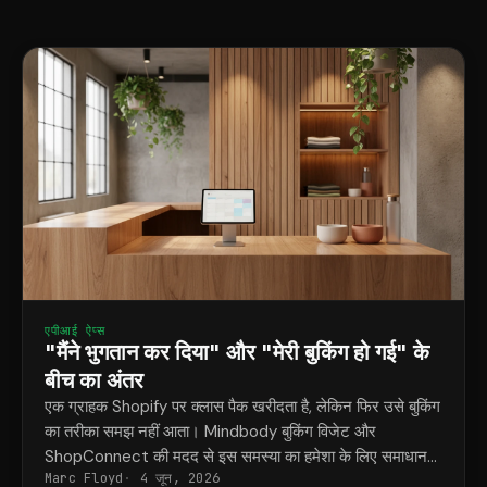
एपीआई ऐप्स
"मैंने भुगतान कर दिया" और "मेरी बुकिंग हो गई" के
बीच का अंतर
एक ग्राहक Shopify पर क्लास पैक खरीदता है, लेकिन फिर उसे बुकिंग
का तरीका समझ नहीं आता। Mindbody बुकिंग विजेट और
ShopConnect की मदद से इस समस्या का हमेशा के लिए समाधान
Marc Floyd
4 जून, 2026
मिल जाता है।