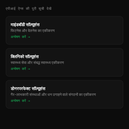
एपीआई ऐप्स की पूरी सूची देखें
माइंडबॉडी सॉल्यूशंस
फिटनेस और वेलनेस का एकीकरण
अन्वेषण करें →
क्लिनिको सॉल्यूशंस
स्वास्थ्य सेवा और संबद्ध स्वास्थ्य एकीकरण
अन्वेषण करें →
डोनरपरफेक्ट सॉल्यूशंस
गैर-लाभकारी संस्थाओं और धन उगाहने वाले संगठनों का एकीकरण
अन्वेषण करें →